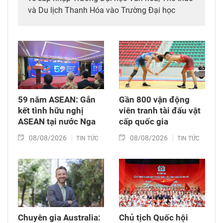
và Du lịch Thanh Hóa vào Trường Đại học
Hồng Đức.
59 năm ASEAN: Gắn
Gần 800 vận động
kết tình hữu nghị
viên tranh tài đấu vật
ASEAN tại nước Nga
cấp quốc gia
08/08/2026
08/08/2026
TIN TỨC
TIN TỨC
Chuyên gia Australia:
Chủ tịch Quốc hội