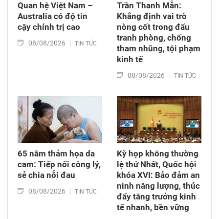
Quan hệ Việt Nam –
Trần Thanh Mẫn:
Australia có độ tin
Khẳng định vai trò
cậy chính trị cao
nòng cốt trong đấu
tranh phòng, chống
08/08/2026
TIN TỨC
tham nhũng, tội phạm
kinh tế
08/08/2026
TIN TỨC
65 năm thảm họa da
Kỳ họp không thường
cam: Tiếp nối công lý,
lệ thứ Nhất, Quốc hội
sẻ chia nỗi đau
khóa XVI: Bảo đảm an
ninh năng lượng, thúc
08/08/2026
TIN TỨC
đẩy tăng trưởng kinh
tế nhanh, bền vững