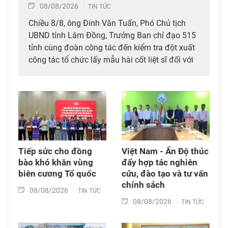
08/08/2026
TIN TỨC
Chiều 8/8, ông Đinh Văn Tuấn, Phó Chủ tịch
UBND tỉnh Lâm Đồng, Trưởng Ban chỉ đạo 515
tỉnh cùng đoàn công tác đến kiểm tra đột xuất
công tác tổ chức lấy mẫu hài cốt liệt sĩ đối với
mộ chưa xác định được thông tin tại Nghĩa
trang Liệt sĩ Bình Thuận (xã Hồng Sơn), đồng
thời tặng quà cho cán bộ, chiến sĩ tham gia
công tác lấy mẫu tại đây.
Tiếp sức cho đồng
Việt Nam - Ấn Độ thúc
bào khó khăn vùng
đẩy hợp tác nghiên
biên cương Tổ quốc
cứu, đào tạo và tư vấn
chính sách
08/08/2026
TIN TỨC
08/08/2026
TIN TỨC