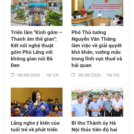
Triển lãm "Kinh gốm –
Phó Thủ tướng
Thanh âm thế gian":
Nguyễn Văn Thắng
Kết nối nghệ thuật
làm việc về giải quyết
gốm Phù Lãng với
khó khăn, vướng mắc
không gian núi Bà
trong lĩnh vực thuế và
Đen
hải quan
08/08/2026
08/08/2026
TIN TỨC
TIN TỨC
Lắng nghe ý kiến của
Bí thư Thành ủy Hà
tuổi trẻ về phát triển
Nội thúc tiến độ hai