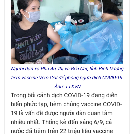
Người dân xã Phú An, thị xã Bến Cát, tỉnh Bình Dương
tiêm vaccine Vero Cell để phòng ngừa dịch COVID-19.
Ảnh: TTXVN
Trong bối cảnh dịch COVID-19 đang diễn
biến phức tạp, tiêm chủng vaccine COVID-
19 là vấn đề được người dân quan tâm
nhiều nhất. Thống kê đến sáng 6/9, cả
nước đã tiêm trên 22 triệu liều vaccine