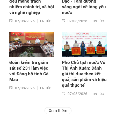
đều mang trách
Đạo - Tấm gương
nhiệm chính trị, xã hội
sáng ngời về lòng yêu
và nghề nghiệp
nước
07/08/2026
07/08/2026
TIN TỨC
TIN TỨC
Đoàn kiểm tra giám
Phó Chủ tịch nước Võ
sát số 231 làm việc
Thị Ánh Xuân: Đánh
với Đảng bộ tỉnh Cà
giá thi đua theo kết
Mau
quả, sản phẩm và hiệu
quả thực tế
07/08/2026
TIN TỨC
07/08/2026
TIN TỨC
Xem thêm