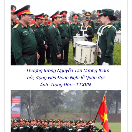
Thượng tướng Nguyễn Tân Cương thăm
hỏi, động viên Đoàn Nghi lễ Quân đội.
Ảnh: Trọng Đức - TTXVN