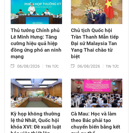
Thủ tướng Chính phủ
Chủ tịch Quốc hội
Lê Minh Hưng: Tăng
Trần Thanh Mẫn tiếp
cường hiệu quả hiệp
Đại sứ Malaysia Tan
đồng ứng phó an ninh
Yang Thai chào từ
mạng
biệt
06/08/2026
06/08/2026
TIN TỨC
TIN TỨC
Kỳ họp không thường
Cà Mau: Học và làm
lệ thứ Nhất, Quốc hội
theo Bác phải tạo
khóa XVI: Đề xuất luật
chuyển biến bằng kết