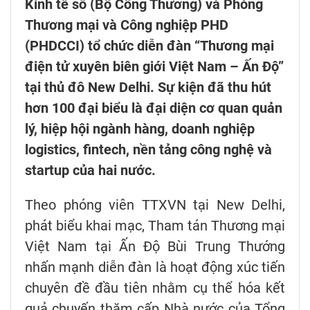
Kinh tế số (Bộ Công Thương) và Phòng
Thương mại và Công nghiệp PHD
(PHDCCI) tổ chức diễn đàn “Thương mại
điện tử xuyên biên giới Việt Nam – Ấn Độ”
tại thủ đô New Delhi. Sự kiện đã thu hút
hơn 100 đại biểu là đại diện cơ quan quản
lý, hiệp hội ngành hàng, doanh nghiệp
logistics, fintech, nền tảng công nghệ và
startup của hai nước.
Theo phóng viên TTXVN tại New Delhi,
phát biểu khai mạc, Tham tán Thương mại
Việt Nam tại Ấn Độ Bùi Trung Thướng
nhấn mạnh diễn đàn là hoạt động xúc tiến
chuyên đề đầu tiên nhằm cụ thể hóa kết
quả chuyến thăm cấp Nhà nước của Tổng