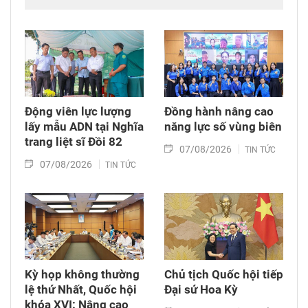
của gần 4.700 cán bộ, chiến sĩ, vận động viên
đến từ Công an các đơn vị, địa phương trên cả
nước.
Động viên lực lượng
Đồng hành nâng cao
lấy mẫu ADN tại Nghĩa
năng lực số vùng biên
trang liệt sĩ Đồi 82​
07/08/2026
TIN TỨC
07/08/2026
TIN TỨC
Kỳ họp không thường
Chủ tịch Quốc hội tiếp
lệ thứ Nhất, Quốc hội
Đại sứ Hoa Kỳ
khóa XVI: Nâng cao