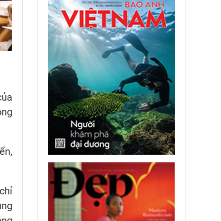
của
ông
ển,
chỉ
ủng
óng