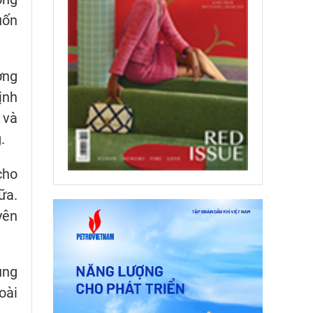
uốn
ờng
ịnh
 và
.
cho
ữa.
yên
ụng
oài