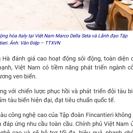
ng hòa Italy tại Việt Nam Marco Della Seta và Lãnh đạo Tập
tieri. Ảnh: Văn Điệp – TTXVN
g Hà đánh giá cao hoạt động sôi động, toàn diện 
 mạnh, Việt Nam có tiềm năng phát triển ngành c
ương ven biển.
ng với chiến lược phục hồi và phát triển đội tàu bi
 tàu biển hiện đại, đạt tiêu chuẩn quốc tế.
àu công nghệ cao của Tập đoàn Fincantieri không 
n đáp ứng nhu cầu toàn cầu. Chính phủ Việt Nam 
ghệ cao và sẽ hỗ trợ tối đa, hiệu quả, nhanh ch