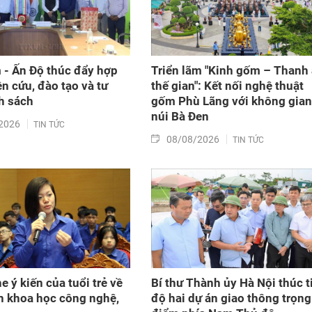
 - Ấn Độ thúc đẩy hợp
Triển lãm "Kinh gốm – Thanh
ên cứu, đào tạo và tư
thế gian": Kết nối nghệ thuật
h sách
gốm Phù Lãng với không gian
núi Bà Đen
2026
TIN TỨC
08/08/2026
TIN TỨC
 ý kiến của tuổi trẻ về
Bí thư Thành ủy Hà Nội thúc t
ển khoa học công nghệ,
độ hai dự án giao thông trọng