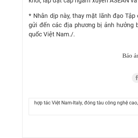
khơi, lắp đặt cáp ngầm xuyên ASEAN và 
* Nhân dịp này, thay mặt lãnh đạo Tập đ
gửi đến các địa phương bị ảnh hưởng 
quốc Việt Nam./.
Báo ả
hợp tác Việt Nam-Italy, đóng tàu công nghệ cao, 