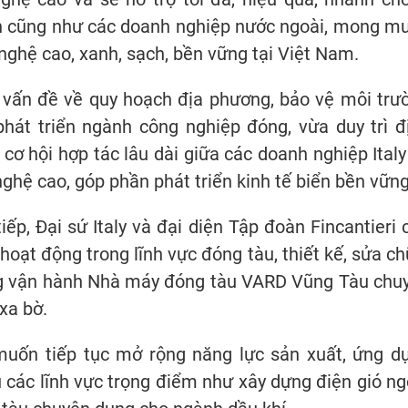
àn cũng như các doanh nghiệp nước ngoài, mong m
nghệ cao, xanh, sạch, bền vững tại Việt Nam.
 vấn đề về quy hoạch địa phương, bảo vệ môi trư
phát triển ngành công nghiệp đóng, vừa duy trì đ
 cơ hội hợp tác lâu dài giữa các doanh nghiệp Italy
ghệ cao, góp phần phát triển kinh tế biển bền vững
p, Đại sứ Italy và đại diện Tập đoàn Fincantieri 
hoạt động trong lĩnh vực đóng tàu, thiết kế, sửa ch
ang vận hành Nhà máy đóng tàu VARD Vũng Tàu chu
 xa bờ.
uốn tiếp tục mở rộng năng lực sản xuất, ứng d
 các lĩnh vực trọng điểm như xây dựng điện gió ng