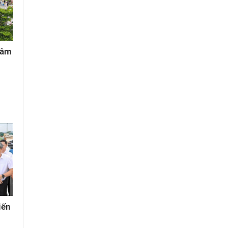
 âm
iến