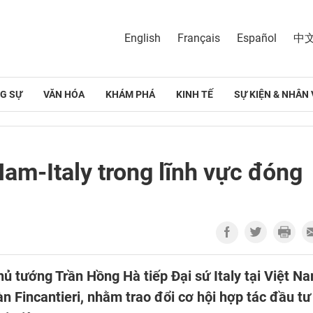
English
Français
Español
中
G SỰ
VĂN HÓA
KHÁM PHÁ
KINH TẾ
SỰ KIỆN & NHÂN 
Nam-Italy trong lĩnh vực đóng
hủ tướng Trần Hồng Hà tiếp Đại sứ Italy tại Việt N
̀n Fincantieri, nhằm trao đổi cơ hội hợp tác đầu tư