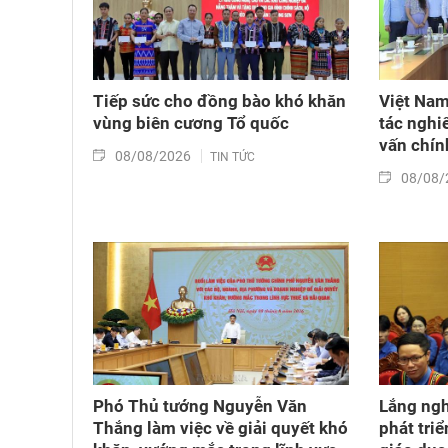
Tiếp sức cho đồng bào khó khăn
Việt Nam
vùng biên cương Tổ quốc
tác nghi
vấn chín
08/08/2026
TIN TỨC
08/08/
Phó Thủ tướng Nguyễn Văn
Lắng nghe
Thắng làm việc về giải quyết khó
phát tri