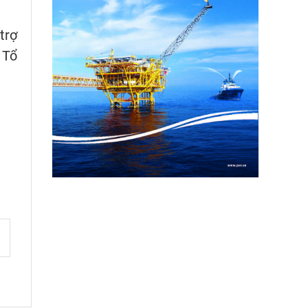
trợ
 Tổ