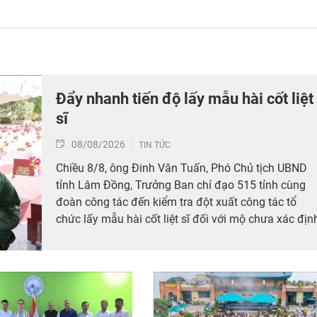
Đẩy nhanh tiến độ lấy mẫu hài cốt liệt
sĩ
08/08/2026
TIN TỨC
Chiều 8/8, ông Đinh Văn Tuấn, Phó Chủ tịch UBND
tỉnh Lâm Đồng, Trưởng Ban chỉ đạo 515 tỉnh cùng
đoàn công tác đến kiểm tra đột xuất công tác tổ
chức lấy mẫu hài cốt liệt sĩ đối với mộ chưa xác địn
được thông tin tại Nghĩa trang Liệt sĩ Bình Thuận (x
Hồng Sơn), đồng thời tặng quà cho cán bộ, chiến sĩ
tham gia công tác lấy mẫu tại đây.