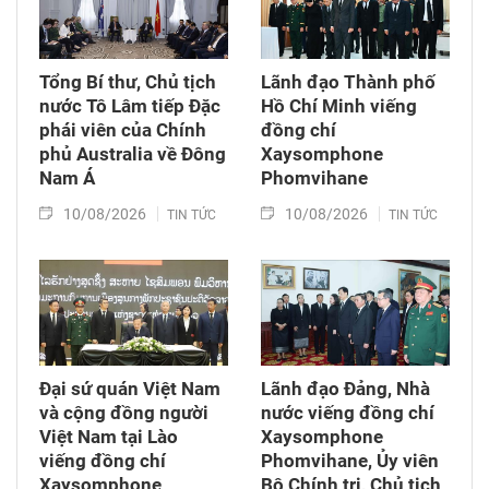
Tổng Bí thư, Chủ tịch
Lãnh đạo Thành phố
nước Tô Lâm tiếp Đặc
Hồ Chí Minh viếng
phái viên của Chính
đồng chí
phủ Australia về Đông
Xaysomphone
Nam Á
Phomvihane
10/08/2026
10/08/2026
TIN TỨC
TIN TỨC
Đại sứ quán Việt Nam
Lãnh đạo Đảng, Nhà
và cộng đồng người
nước viếng đồng chí
Việt Nam tại Lào
Xaysomphone
viếng đồng chí
Phomvihane, Ủy viên
Xaysomphone
Bộ Chính trị, Chủ tịch