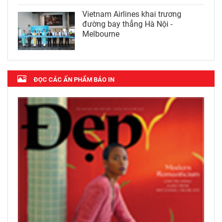
Vietnam Airlines khai trương
đường bay thẳng Hà Nội -
Melbourne
ĐỌC CÁC ẤN PHẨM BÁO IN