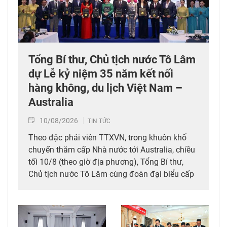
Tổng Bí thư, Chủ tịch nước Tô Lâm
dự Lễ kỷ niệm 35 năm kết nối
hàng không, du lịch Việt Nam –
Australia
10/08/2026
TIN TỨC
Theo đặc phái viên TTXVN, trong khuôn khổ
chuyến thăm cấp Nhà nước tới Australia, chiều
tối 10/8 (theo giờ địa phương), Tổng Bí thư,
Chủ tịch nước Tô Lâm cùng đoàn đại biểu cấp
cao Việt Nam đã dự Lễ kỷ niệm 35 năm kết nối
hàng không, du lịch Việt Nam – Australia của
Tổng Công ty hàng không Việt Nam (Vietnam
Airlines).