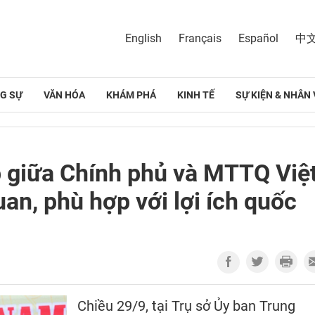
English
Français
Español
中
G SỰ
VĂN HÓA
KHÁM PHÁ
KINH TẾ
SỰ KIỆN & NHÂN 
p giữa Chính phủ và MTTQ Việ
an, phù hợp với lợi ích quốc
Chiều 29/9, tại Trụ sở Ủy ban Trung