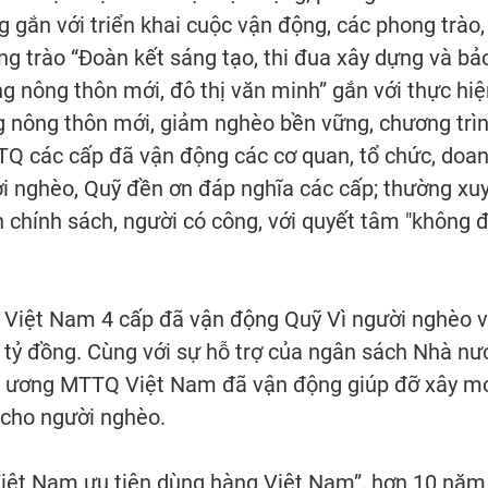
 gắn với triển khai cuộc vận động, các phong trào,
g trào “Đoàn kết sáng tạo, thi đua xây dựng và bả
g nông thôn mới, đô thị văn minh” gắn với thực hiệ
g nông thôn mới, giảm nghèo bền vững, chương trì
TQ các cấp đã vận động các cơ quan, tổ chức, doa
i nghèo, Quỹ đền ơn đáp nghĩa các cấp; thường xu
h chính sách, người có công, với quyết tâm "không 
Việt Nam 4 cấp đã vận động Quỹ Vì người nghèo 
 tỷ đồng. Cùng với sự hỗ trợ của ngân sách Nhà nư
ng ương MTTQ Việt Nam đã vận động giúp đỡ xây mớ
 cho người nghèo.
Việt Nam ưu tiên dùng hàng Việt Nam”, hơn 10 năm