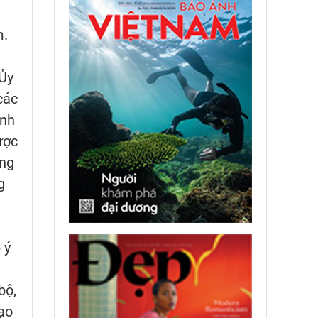
m.
 Ủy
các
ãnh
ược
ống
g
 ý
bộ,
ạo