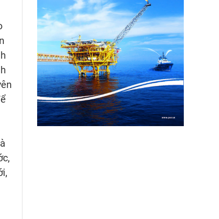
o
n
nh
nh
yên
để
và
ớc,
i,