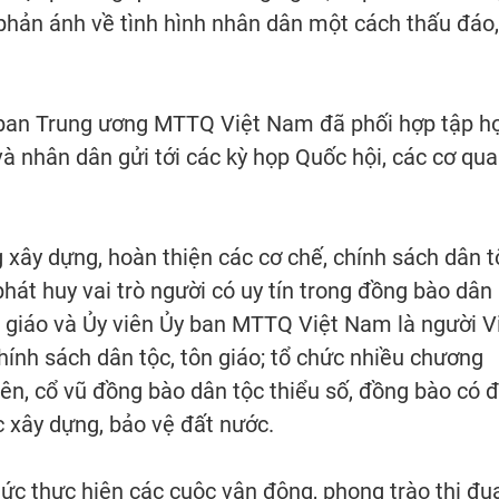
n phản ánh về tình hình nhân dân một cách thấu đáo,
 ban Trung ương MTTQ Việt Nam đã phối hợp tập h
 và nhân dân gửi tới các kỳ họp Quốc hội, các cơ qu
 xây dựng, hoàn thiện các cơ chế, chính sách dân t
hát huy vai trò người có uy tín trong đồng bào dân
ôn giáo và Ủy viên Ủy ban MTTQ Việt Nam là người V
ính sách dân tộc, tôn giáo; tổ chức nhiều chương
viên, cổ vũ đồng bào dân tộc thiểu số, đồng bào có 
c xây dựng, bảo vệ đất nước.
c thực hiện các cuộc vận động, phong trào thi đu