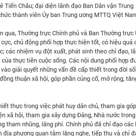
 Tiến Châu; đại diện lãnh đạo Ban Dân vận Trung
ổ chức thành viên Ủy ban Trung ương MTTQ Việt Na
ian qua, Thường trực Chính phủ và Ban Thường trực
ực, chủ động phối hợp thực hiện tốt, có hiệu quả 
; các nhiệm vụ đột xuất, phát sinh theo chỉ đạo, l
ầu của thực tiễn cuộc sống. Các nội dung phối hợp đ
g vào giải quyết những vấn đề cấp thiết trong đời s
ạo đồng thuận xã hội, góp phần củng cố, mở rộng, tăn
iết thực trong việc phát huy dân chủ, tham gia góp
ện xã hội, tham gia xây dựng Đảng, Nhà nước trong
 tham nhũng, lãng phí. Chính phủ đã chỉ đạo các 
n địa phương quan tâm lắng nghe, tiếp thu và chỉ đ