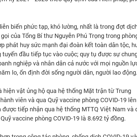
iễn biến phức tạp, khó lường, nhất là trong đợt dịc
u gọi của Tổng Bí thư Nguyễn Phú Trọng trong phòng
ợp phát huy sức mạnh đại đoàn kết toàn dân tộc, h
g tuyến đầu tiếp tục vào cuộc; quy tụ được sự chun
oanh nghiệp và nhân dân cả nước với mọi nguồn lực
hăm lo, ổn định đời sống người dân, người lao động
à hiện vật ủng hộ qua hệ thống Mặt trận từ Trung
thành viên và qua Quỹ vaccine phòng COVID-19 lên
iền được tiếp nhận qua hệ thống MTTQ Việt Nam và 
a Quỹ vaccine phòng COVID-19 là 8.692 tỷ đồng.
ối hợp trong công tác phòng, chống dịch COVID-19 và