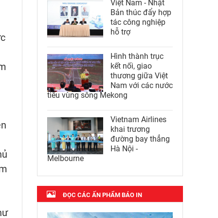
Việt Nam - Nhật
Bản thúc đẩy hợp
tác công nghiệp
hỗ trợ
ức
Hình thành trục
ăm
kết nối, giao
thương giữa Việt
Nam với các nước
tiểu vùng sông Mekong
Vietnam Airlines
ên
khai trương
đường bay thẳng
Hà Nội -
hủ
Melbourne
am
ĐỌC CÁC ẤN PHẨM BÁO IN
hư