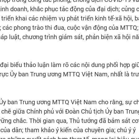
kinh doanh, khắc phục tác động của đại dịch; củng c
triển khai các nhiệm vụ phát triển kinh tế-xã hội, 
 các phong trào thi đua, cuộc vận động của MTTQ;
áp luật, chương trình giám sát, phản biện xã hội n
 đại biểu thảo luận làm rõ các nội dung phối hợp gi
rực Ủy ban Trung ương MTTQ Việt Nam, nhất là tr
 Ủy ban Trung ương MTTQ Việt Nam cho rằng, sự ch
 chẽ giữa Chính phủ với Đoàn Chủ tịch Ủy ban Trun
ững chắc. Thời gian qua, Thủ tướng đã bám sát cơ
 của dân; tham khảo ý kiến của chuyên gia; chú ý ý