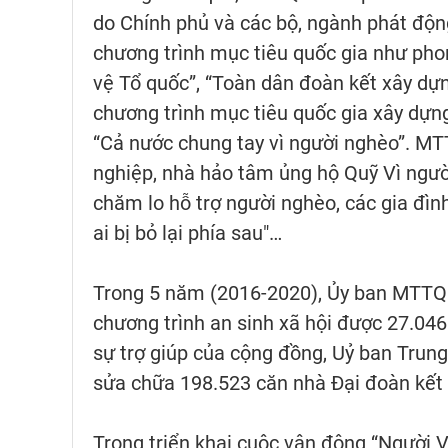
do Chính phủ và các bộ, ngành phát động
chương trình mục tiêu quốc gia như phon
vệ Tổ quốc”, “Toàn dân đoàn kết xây dựn
chương trình mục tiêu quốc gia xây dựn
“Cả nước chung tay vì người nghèo”. MT
nghiệp, nhà hảo tâm ủng hộ Quỹ Vì ngườ
chăm lo hỗ trợ người nghèo, các gia đìn
ai bị bỏ lại phía sau"…
Trong 5 năm (2016-2020), Ủy ban MTTQ 
chương trình an sinh xã hội được 27.046
sự trợ giúp của cộng đồng, Uỷ ban Tru
sửa chữa 198.523 căn nhà Đại đoàn kết
Trong triển khai cuộc vận động “Người 