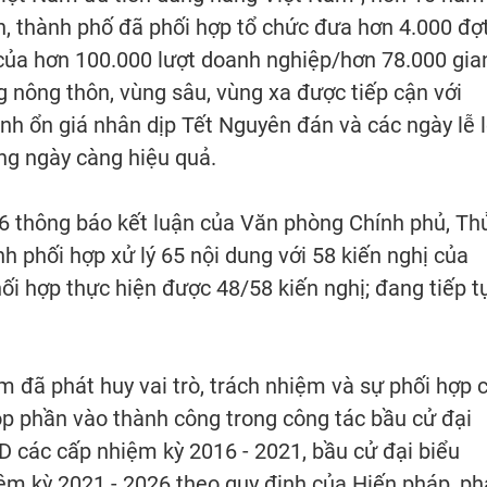
h, thành phố đã phối hợp tổ chức đưa hơn 4.000 đợ
của hơn 100.000 lượt doanh nghiệp/hơn 78.000 gia
g nông thôn, vùng sâu, vùng xa được tiếp cận với
nh ổn giá nhân dịp Tết Nguyên đán và các ngày lễ l
ng ngày càng hiệu quả.
 thông báo kết luận của Văn phòng Chính phủ, Th
h phối hợp xử lý 65 nội dung với 58 kiến nghị của
i hợp thực hiện được 48/58 kiến nghị; đang tiếp t
 đã phát huy vai trò, trách nhiệm và sự phối hợp 
óp phần vào thành công trong công tác bầu cử đại
D các cấp nhiệm kỳ 2016 - 2021, bầu cử đại biểu
m kỳ 2021 - 2026 theo quy định của Hiến pháp, p