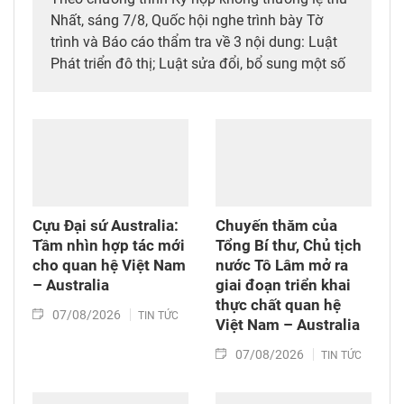
Nhất, sáng 7/8, Quốc hội nghe trình bày Tờ
trình và Báo cáo thẩm tra về 3 nội dung: Luật
Phát triển đô thị; Luật sửa đổi, bổ sung một số
điều của 10 luật có liên quan đến thủ tục hành
chính, điều kiện kinh doanh trong lĩnh vực nông
nghiệp và môi trường; Luật sửa đổi, bổ sung
một số điều của Luật Tần số vô tuyến điện,
Luật Viễn thông, Luật Giao dịch điện tử và Luật
Chuyển giao công nghệ. Sau đó, Quốc hội thảo
luận ở tổ về 3 dự án Luật trên.
Cựu Đại sứ Australia:
Chuyến thăm của
Tầm nhìn hợp tác mới
Tổng Bí thư, Chủ tịch
cho quan hệ Việt Nam
nước Tô Lâm mở ra
– Australia
giai đoạn triển khai
thực chất quan hệ
07/08/2026
TIN TỨC
Việt Nam – Australia
07/08/2026
TIN TỨC