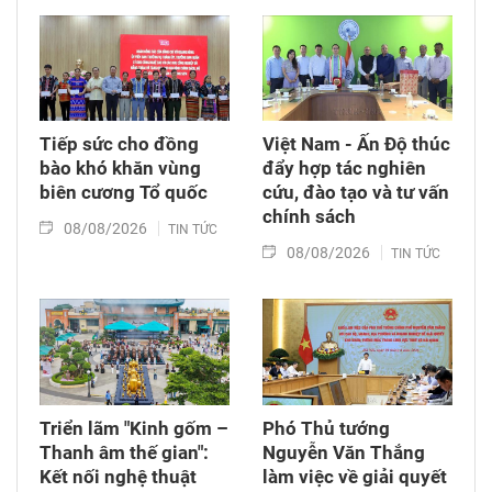
trang Liệt sĩ Bình Thuận (xã Hồng Sơn), đồng
thời tặng quà cho cán bộ, chiến sĩ tham gia
công tác lấy mẫu tại đây.
Tiếp sức cho đồng
Việt Nam - Ấn Độ thúc
bào khó khăn vùng
đẩy hợp tác nghiên
biên cương Tổ quốc
cứu, đào tạo và tư vấn
chính sách
08/08/2026
TIN TỨC
08/08/2026
TIN TỨC
Triển lãm "Kinh gốm –
Phó Thủ tướng
Thanh âm thế gian":
Nguyễn Văn Thắng
Kết nối nghệ thuật
làm việc về giải quyết