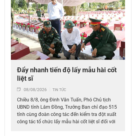
Đẩy nhanh tiến độ lấy mẫu hài cốt
liệt sĩ
08/08/2026
TIN TỨC
Chiều 8/8, ông Đinh Văn Tuấn, Phó Chủ tịch
UBND tỉnh Lâm Đồng, Trưởng Ban chỉ đạo 515
tỉnh cùng đoàn công tác đến kiểm tra đột xuất
công tác tổ chức lấy mẫu hài cốt liệt sĩ đối với
mộ chưa xác định được thông tin tại Nghĩa