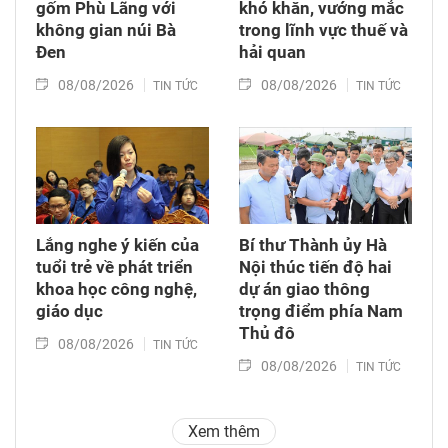
gốm Phù Lãng với
khó khăn, vướng mắc
không gian núi Bà
trong lĩnh vực thuế và
Đen
hải quan
08/08/2026
08/08/2026
TIN TỨC
TIN TỨC
Lắng nghe ý kiến của
Bí thư Thành ủy Hà
tuổi trẻ về phát triển
Nội thúc tiến độ hai
khoa học công nghệ,
dự án giao thông
giáo dục
trọng điểm phía Nam
Thủ đô
08/08/2026
TIN TỨC
08/08/2026
TIN TỨC
Xem thêm