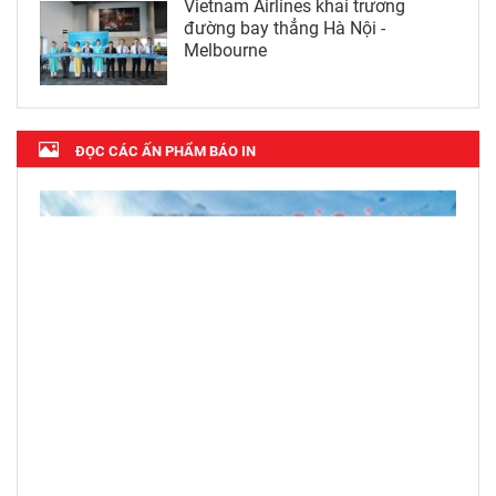
Vietnam Airlines khai trương
đường bay thẳng Hà Nội -
Melbourne
ĐỌC CÁC ẤN PHẨM BÁO IN