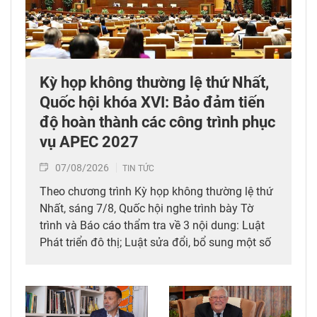
Kỳ họp không thường lệ thứ Nhất,
Quốc hội khóa XVI: Bảo đảm tiến
độ hoàn thành các công trình phục
vụ APEC 2027
07/08/2026
TIN TỨC
Theo chương trình Kỳ họp không thường lệ thứ
Nhất, sáng 7/8, Quốc hội nghe trình bày Tờ
trình và Báo cáo thẩm tra về 3 nội dung: Luật
Phát triển đô thị; Luật sửa đổi, bổ sung một số
điều của 10 luật có liên quan đến thủ tục hành
chính, điều kiện kinh doanh trong lĩnh vực nông
nghiệp và môi trường; Luật sửa đổi, bổ sung
một số điều của Luật Tần số vô tuyến điện,