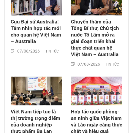
Luật Viễn thông, Luật Giao dịch điện tử và Luật
Chuyển giao công nghệ. Sau đó, Quốc hội thảo
luận ở tổ về 3 dự án Luật trên.
Cựu Đại sứ Australia:
Chuyến thăm của
Tầm nhìn hợp tác mới
Tổng Bí thư, Chủ tịch
cho quan hệ Việt Nam
nước Tô Lâm mở ra
– Australia
giai đoạn triển khai
thực chất quan hệ
07/08/2026
TIN TỨC
Việt Nam – Australia
07/08/2026
TIN TỨC
Việt Nam tiếp tục là
Hợp tác quốc phòng-
thị trường trọng điểm
an ninh giữa Việt Nam
của doanh nghiệp
và Lào ngày càng thực
thực phẩm Ba Lan
chất và hiệu quả