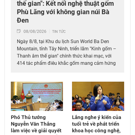
thế gian": Kết nối nghệ thuật gốm
Phù Lãng với không gian núi Bà
Đen
08/08/2026
TIN TỨC
Ngày 8/8, tại Khu du lịch Sun World Ba Den
Mountain, tỉnh Tây Ninh, triển lãm "Kinh gốm –
Thanh âm thế gian" chính thức khai mạc, với
414 tác phẩm điêu khắc gốm mang cảm hứng
Phật giáo của nghệ sỹ Nguyễn Tuấn (Tuấn
Gốm). Tham dự triển lãm có lãnh đạo tỉnh Tây
Ninh, các nghệ nhân làng nghề Phù Lãng (tỉnh
Bắc Ninh) và đông đảo du khách trong, ngoài
nước.
Phó Thủ tướng
Lắng nghe ý kiến của
Nguyễn Văn Thắng
tuổi trẻ về phát triển
làm việc về giải quyết
khoa học công nghệ,