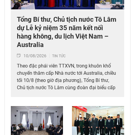
Tổng Bí thư, Chủ tịch nước Tô Lâm
dự Lễ kỷ niệm 35 năm kết nối
hàng không, du lịch Việt Nam –
Australia
10/08/2026
TIN TỨC
Theo đặc phái viên TTXVN, trong khuôn khổ
chuyến thăm cấp Nhà nước tới Australia, chiều
tối 10/8 (theo giờ địa phương), Tổng Bí thư,
Chủ tịch nước Tô Lâm cùng đoàn đại biểu cấp
cao Việt Nam đã dự Lễ kỷ niệm 35 năm kết nối
hàng không, du lịch Việt Nam – Australia của
Tổng Công ty hàng không Việt Nam (Vietnam
Airlines).