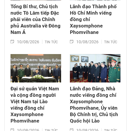
Tổng Bí thư, Chủ tịch
Lãnh đạo Thành phố
nước Tô Lâm tiếp Đặc
Hồ Chí Minh viếng
phái viên của Chính
đồng chí
phủ Australia về Đông
Xaysomphone
Nam Á
Phomvihane
10/08/2026
10/08/2026
TIN TỨC
TIN TỨC
Đại sứ quán Việt Nam
Lãnh đạo Đảng, Nhà
và cộng đồng người
nước viếng đồng chí
Việt Nam tại Lào
Xaysomphone
viếng đồng chí
Phomvihane, Ủy viên
Xaysomphone
Bộ Chính trị, Chủ tịch
Phomvihane
Quốc hội Lào
10/08/2026
10/08/2026
TIN TỨC
TIN TỨC