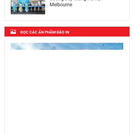
Melbourne
ĐỌC CÁC ẤN PHẨM BÁO IN