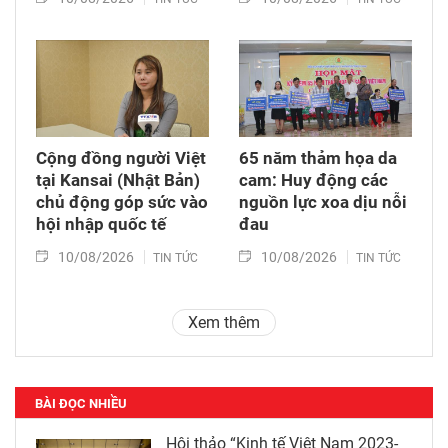
Cộng đồng người Việt
65 năm thảm họa da
tại Kansai (Nhật Bản)
cam: Huy động các
chủ động góp sức vào
nguồn lực xoa dịu nỗi
hội nhập quốc tế
đau
10/08/2026
10/08/2026
TIN TỨC
TIN TỨC
Xem thêm
BÀI ĐỌC NHIỀU
Hội thảo “Kinh tế Việt Nam 2023-