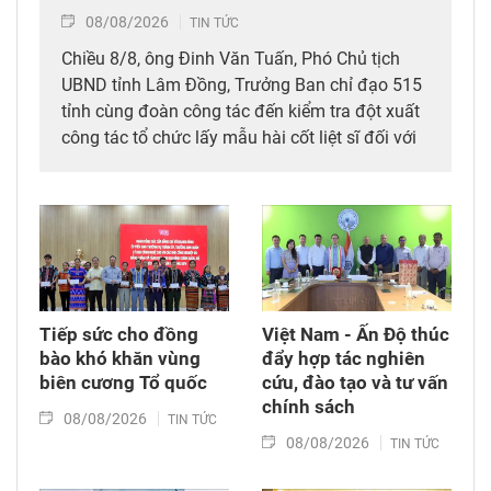
08/08/2026
TIN TỨC
Chiều 8/8, ông Đinh Văn Tuấn, Phó Chủ tịch
UBND tỉnh Lâm Đồng, Trưởng Ban chỉ đạo 515
tỉnh cùng đoàn công tác đến kiểm tra đột xuất
công tác tổ chức lấy mẫu hài cốt liệt sĩ đối với
mộ chưa xác định được thông tin tại Nghĩa
trang Liệt sĩ Bình Thuận (xã Hồng Sơn), đồng
thời tặng quà cho cán bộ, chiến sĩ tham gia
công tác lấy mẫu tại đây.
Tiếp sức cho đồng
Việt Nam - Ấn Độ thúc
bào khó khăn vùng
đẩy hợp tác nghiên
biên cương Tổ quốc
cứu, đào tạo và tư vấn
chính sách
08/08/2026
TIN TỨC
08/08/2026
TIN TỨC