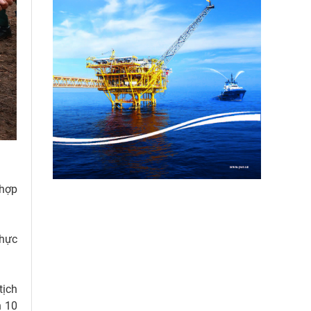
 hợp
thực
tịch
h 10