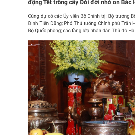
động Tết trồng cây Đời đời nhớ ơn Bác H
Cùng dự có các Ủy viên Bộ Chính trị: Bộ trưởng 
Đinh Tiến Dũng; Phó Thủ tướng Chính phủ Trần Hồ
Bộ Quốc phòng; các tầng lớp nhân dân Thủ đô Hà 