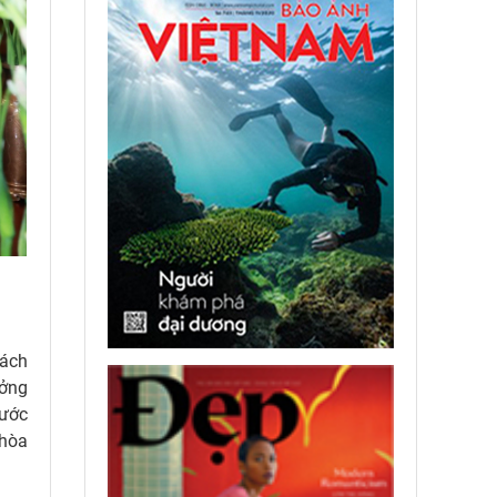
cách
ưởng
nước
 hòa