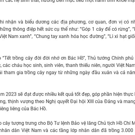
ảm các hệ sinh thái, hướng đến mục tiêu một hành tinh khỏe mạ
i nhận và biểu dương các địa phương, cơ quan, đơn vị có n
 những thông điệp hết sức cụ thể như: “Góp 1 cây để có rừng”, 
Việt Nam xanh”, “Chung tay xanh hóa học đường”, “Lì xì hạt giố
o “Tết trồng cây đời đời nhớ ơn Bác Hồ”, Thủ tướng Chính phủ
, các cháu học sinh, sinh viên, thanh thiếu niên, người Việt Na
ái tham gia trồng cây ngay từ những ngày đầu xuân và cả năm
năm 2023 sẽ đạt được nhiều kết quả tốt đẹp, góp phần hiện thực
g, thịnh vượng theo Nghị quyết Đại hội XIII của Đảng và mang
iêng liêng của Bác Hồ.
 cây tượng trưng cho Bộ Tư lệnh Bảo vệ lăng Chủ tịch Hồ Chí 
i nhân dân Việt Nam và các tầng lớp nhân dân đã trồng 3.000