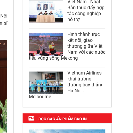
Việt Nam - Nhật
Bản thúc đẩy hợp
tác công nghiệp
 Nội
hỗ trợ
n sĩ
Hình thành trục
kết nối, giao
thương giữa Việt
Nam với các nước
tiểu vùng sông Mekong
Vietnam Airlines
khai trương
đường bay thẳng
Hà Nội -
Melbourne
ĐỌC CÁC ẤN PHẨM BÁO IN