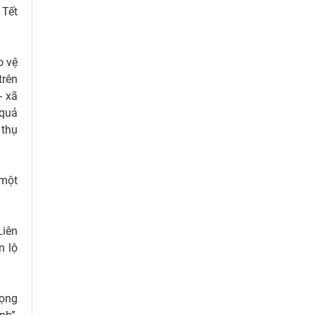
 Tết
o vệ
trên
- xã
 quả
 thụ
 một
Liên
n lộ
rọng