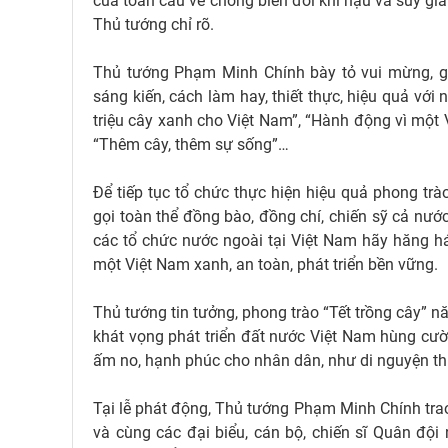
của toàn cầu về chống biến đổi khí hậu và suy gi
Thủ tướng chỉ rõ.
Thủ tướng Phạm Minh Chính bày tỏ vui mừng, gh
sáng kiến, cách làm hay, thiết thực, hiệu quả với
triệu cây xanh cho Việt Nam”, “Hành động vì một 
“Thêm cây, thêm sự sống”…
Để tiếp tục tổ chức thực hiện hiệu quả phong trà
gọi toàn thể đồng bào, đồng chí, chiến sỹ cả nước
các tổ chức nước ngoài tại Việt Nam hãy hăng h
một Việt Nam xanh, an toàn, phát triển bền vững.
Thủ tướng tin tưởng, phong trào “Tết trồng cây” 
khát vọng phát triển đất nước Việt Nam hùng cườn
ấm no, hạnh phúc cho nhân dân, như di nguyện th
Tại lễ phát động, Thủ tướng Phạm Minh Chính trao
và cùng các đại biểu, cán bộ, chiến sĩ Quân độ