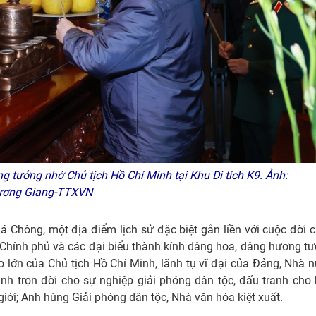
ưởng nhớ Chủ tịch Hồ Chí Minh tại Khu Di tích K9. Ảnh:
ương Giang-TTXVN
á Chông, một địa điểm lịch sử đặc biệt gắn liền với cuộc đời 
 Chính phủ và các đại biểu thành kính dâng hoa, dâng hương t
to lớn của Chủ tịch Hồ Chí Minh, lãnh tụ vĩ đại của Đảng, Nhà 
nh trọn đời cho sự nghiệp giải phóng dân tộc, đấu tranh cho
iới; Anh hùng Giải phóng dân tộc, Nhà văn hóa kiệt xuất.