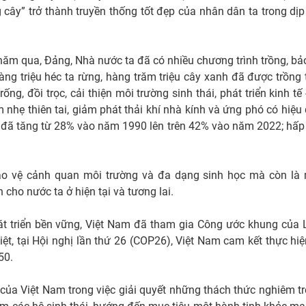
g cây” trở thành truyền thống tốt đẹp của nhân dân ta trong dịp
năm qua, Đảng, Nhà nước ta đã có nhiều chương trình trồng, bả
Hàng triệu héc ta rừng, hàng trăm triệu cây xanh đã được trồng 
, đồi trọc, cải thiện môi trường sinh thái, phát triển kinh tế 
 nhẹ thiên tai, giảm phát thải khí nhà kính và ứng phó có hiệu
a đã tăng từ 28% vào năm 1990 lên trên 42% vào năm 2022; hấp
bảo vệ cảnh quan môi trường và đa dạng sinh học mà còn là
 cho nước ta ở hiện tại và tương lai.
 triển bền vững, Việt Nam đã tham gia Công ước khung của 
 biệt, tại Hội nghị lần thứ 26 (COP26), Việt Nam cam kết thực hiệ
50.
ị của Việt Nam trong việc giải quyết những thách thức nghiêm t