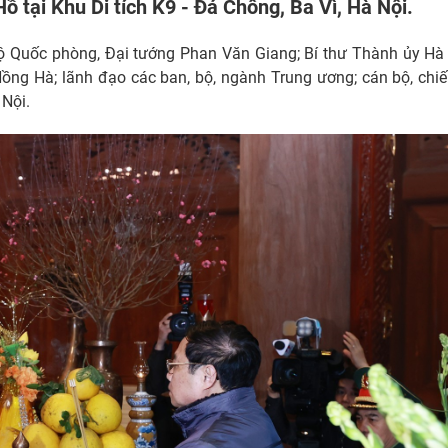
ồ tại Khu Di tích K9 - Đá Chông, Ba Vì, Hà Nội.
Bộ Quốc phòng, Đại tướng Phan Văn Giang; Bí thư Thành ủy Hà
ng Hà; lãnh đạo các ban, bộ, ngành Trung ương; cán bộ, chiế
Nội.