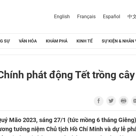
English
Français
Español
中
G SỰ
VĂN HÓA
KHÁM PHÁ
KINH TẾ
SỰ KIỆN & NHÂN 
hính phát động Tết trồng cây
Quý Mão 2023, sáng 27/1 (tức mồng 6 tháng Giêng)
ng tưởng niệm Chủ tịch Hồ Chí Minh và dự lễ ph