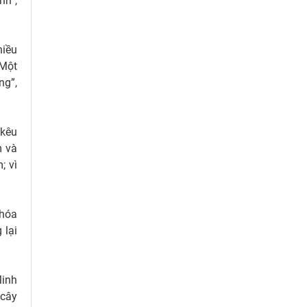
nh”,
hiều
“Một
ng”,
 kêu
m và
; vì
 hóa
 lại
Minh
 cây