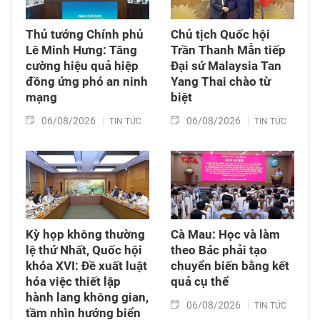
Thủ tướng Chính phủ
Chủ tịch Quốc hội
Lê Minh Hưng: Tăng
Trần Thanh Mẫn tiếp
cường hiệu quả hiệp
Đại sứ Malaysia Tan
đồng ứng phó an ninh
Yang Thai chào từ
mạng
biệt
06/08/2026
06/08/2026
TIN TỨC
TIN TỨC
Kỳ họp không thường
Cà Mau: Học và làm
lệ thứ Nhất, Quốc hội
theo Bác phải tạo
khóa XVI: Đề xuất luật
chuyển biến bằng kết
hóa việc thiết lập
quả cụ thể
hành lang không gian,
06/08/2026
TIN TỨC
tầm nhìn hướng biển