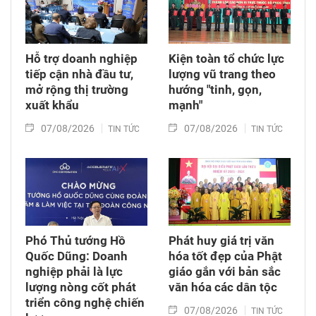
Thành phố Hồ Chí Minh.
Hỗ trợ doanh nghiệp
Kiện toàn tổ chức lực
tiếp cận nhà đầu tư,
lượng vũ trang theo
mở rộng thị trường
hướng "tinh, gọn,
xuất khẩu
mạnh"
07/08/2026
07/08/2026
TIN TỨC
TIN TỨC
Phó Thủ tướng Hồ
Phát huy giá trị văn
Quốc Dũng: Doanh
hóa tốt đẹp của Phật
nghiệp phải là lực
giáo gắn với bản sắc
lượng nòng cốt phát
văn hóa các dân tộc
triển công nghệ chiến
07/08/2026
TIN TỨC