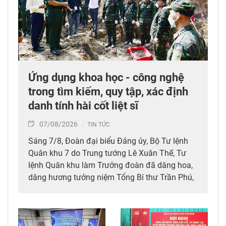
Ứng dụng khoa học - công nghệ
trong tìm kiếm, quy tập, xác định
danh tính hài cốt liệt sĩ
07/08/2026
TIN TỨC
Sáng 7/8, Đoàn đại biểu Đảng ủy, Bộ Tư lệnh
Quân khu 7 do Trung tướng Lê Xuân Thế, Tư
lệnh Quân khu làm Trưởng đoàn đã dâng hoa,
dâng hương tưởng niệm Tổng Bí thư Trần Phú,
các anh hùng liệt sĩ; thăm, động viên lực lượng
đang làm nhiệm vụ tìm kiếm, quy tập hài cốt
liệt sĩ và xác minh thông tin hài cốt liệt sĩ tại
Công viên Lê Thị Riêng, phường Hòa Hưng,