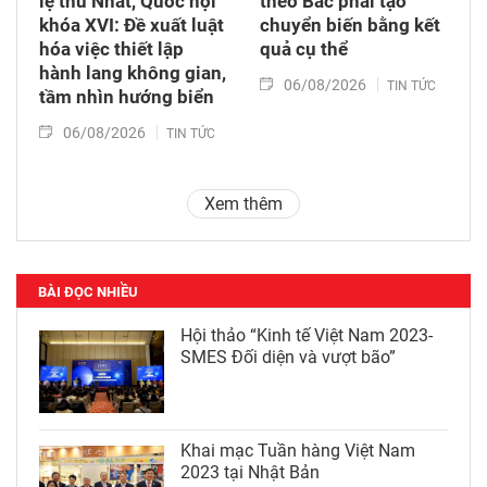
lệ thứ Nhất, Quốc hội
theo Bác phải tạo
khóa XVI: Đề xuất luật
chuyển biến bằng kết
hóa việc thiết lập
quả cụ thể
hành lang không gian,
06/08/2026
TIN TỨC
tầm nhìn hướng biển
06/08/2026
TIN TỨC
Xem thêm
BÀI ĐỌC NHIỀU
Hội thảo “Kinh tế Việt Nam 2023-
SMES Đối diện và vượt bão”
Khai mạc Tuần hàng Việt Nam
2023 tại Nhật Bản