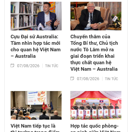
nghiệp và môi trường; Luật sửa đổi, bổ sung
một số điều của Luật Tần số vô tuyến điện,
Luật Viễn thông, Luật Giao dịch điện tử và Luật
Chuyển giao công nghệ. Sau đó, Quốc hội thảo
luận ở tổ về 3 dự án Luật trên.
Cựu Đại sứ Australia:
Chuyến thăm của
Tầm nhìn hợp tác mới
Tổng Bí thư, Chủ tịch
cho quan hệ Việt Nam
nước Tô Lâm mở ra
– Australia
giai đoạn triển khai
thực chất quan hệ
07/08/2026
TIN TỨC
Việt Nam – Australia
07/08/2026
TIN TỨC
Việt Nam tiếp tục là
Hợp tác quốc phòng-