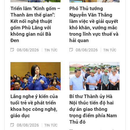
Triển lãm "Kinh gốm –
Phó Thủ tướng
Thanh âm thế gian":
Nguyễn Văn Thắng
Kết nối nghệ thuật
làm việc về giải quyết
gốm Phù Lãng với
khó khăn, vướng mắc
không gian núi Bà
trong lĩnh vực thuế và
Đen
hải quan
08/08/2026
08/08/2026
TIN TỨC
TIN TỨC
Lắng nghe ý kiến của
Bí thư Thành ủy Hà
tuổi trẻ về phát triển
Nội thúc tiến độ hai
khoa học công nghệ,
dự án giao thông
giáo dục
trọng điểm phía Nam
Thủ đô
08/08/2026
TIN TỨC