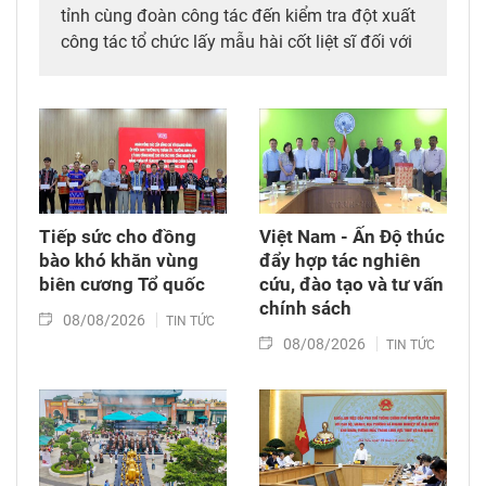
tỉnh cùng đoàn công tác đến kiểm tra đột xuất
công tác tổ chức lấy mẫu hài cốt liệt sĩ đối với
mộ chưa xác định được thông tin tại Nghĩa
trang Liệt sĩ Bình Thuận (xã Hồng Sơn), đồng
thời tặng quà cho cán bộ, chiến sĩ tham gia
công tác lấy mẫu tại đây.
Tiếp sức cho đồng
Việt Nam - Ấn Độ thúc
bào khó khăn vùng
đẩy hợp tác nghiên
biên cương Tổ quốc
cứu, đào tạo và tư vấn
chính sách
08/08/2026
TIN TỨC
08/08/2026
TIN TỨC