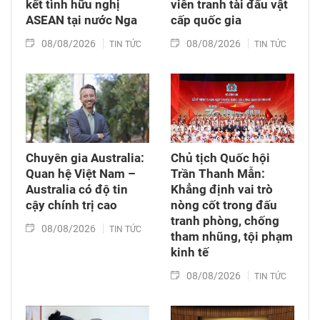
kết tình hữu nghị
viên tranh tài đấu vật
ASEAN tại nước Nga
cấp quốc gia
08/08/2026
08/08/2026
TIN TỨC
TIN TỨC
Chuyên gia Australia:
Chủ tịch Quốc hội
Quan hệ Việt Nam –
Trần Thanh Mẫn:
Australia có độ tin
Khẳng định vai trò
cậy chính trị cao
nòng cốt trong đấu
tranh phòng, chống
08/08/2026
TIN TỨC
tham nhũng, tội phạm
kinh tế
08/08/2026
TIN TỨC