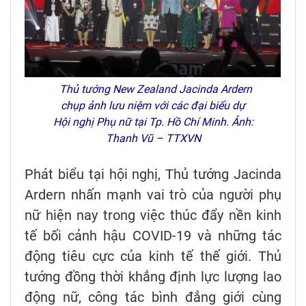
Thủ tướng New Zealand Jacinda Ardern
chụp ảnh lưu niệm với các đại biểu dự
Hội nghị Phụ nữ tại Tp. Hồ Chí Minh. Ảnh:
Thanh Vũ – TTXVN
Phát biểu tại hội nghị, Thủ tướng Jacinda
Ardern nhấn mạnh vai trò của người phụ
nữ hiện nay trong việc thúc đẩy nền kinh
tế bối cảnh hậu COVID-19 và những tác
động tiêu cực của kinh tế thế giới. Thủ
tướng đồng thời khẳng định lực lượng lao
động nữ, công tác bình đẳng giới cùng