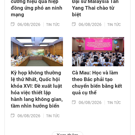
cường hiệu quả hiệp
Đại sứ Malaysia Tan
đồng ứng phó an ninh
Yang Thai chào từ
mạng
biệt
06/08/2026
06/08/2026
TIN TỨC
TIN TỨC
Kỳ họp không thường
Cà Mau: Học và làm
lệ thứ Nhất, Quốc hội
theo Bác phải tạo
khóa XVI: Đề xuất luật
chuyển biến bằng kết
hóa việc thiết lập
quả cụ thể
hành lang không gian,
06/08/2026
TIN TỨC
tầm nhìn hướng biển
06/08/2026
TIN TỨC