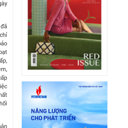
gày
 đã
chỉ
bảo
oạt
ấp,
ệm,
cấp
iệc
hất
hối
hân