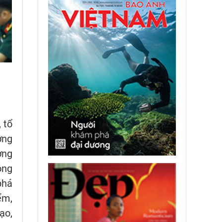
 tổ
ơng
ởng
ông
phá
ểm,
ạo,