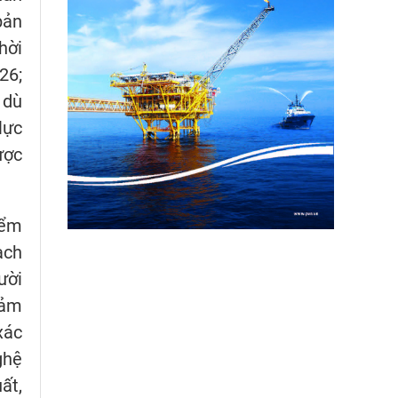
bản
hời
26;
 dù
lực
ược
iểm
ạch
ười
đảm
xác
ghệ
ất,