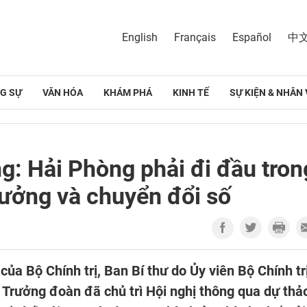
English
Français
Español
中
G SỰ
VĂN HÓA
KHÁM PHÁ
KINH TẾ
SỰ KIỆN & NHÂN 
: Hải Phòng phải đi đầu tron
rưởng và chuyển đổi số
của Bộ Chính trị, Ban Bí thư do Ủy viên Bộ Chính trị
Trưởng đoàn đã chủ trì Hội nghị thông qua dự thả