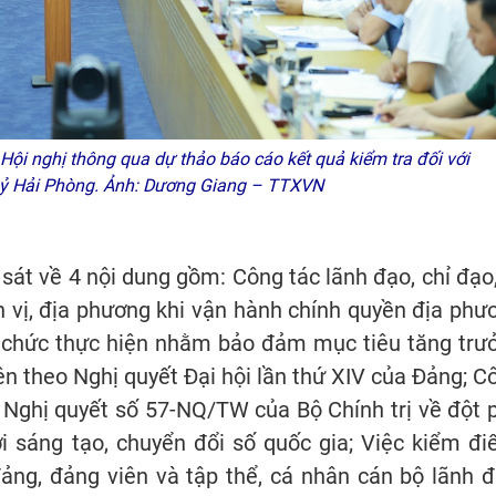
Hội nghị thông qua dự thảo báo cáo kết quả kiểm tra đối với
ỷ Hải Phòng. Ảnh: Dương Giang – TTXVN
sát về 4 nội dung gồm: Công tác lãnh đạo, chỉ đạo,
 vị, địa phương khi vận hành chính quyền địa phư
tổ chức thực hiện nhằm bảo đảm mục tiêu tăng trư
lên theo Nghị quyết Đại hội lần thứ XIV của Đảng; C
n Nghị quyết số 57-NQ/TW của Bộ Chính trị về đột 
i sáng tạo, chuyển đổi số quốc gia; Việc kiểm đi
đảng, đảng viên và tập thể, cá nhân cán bộ lãnh đ