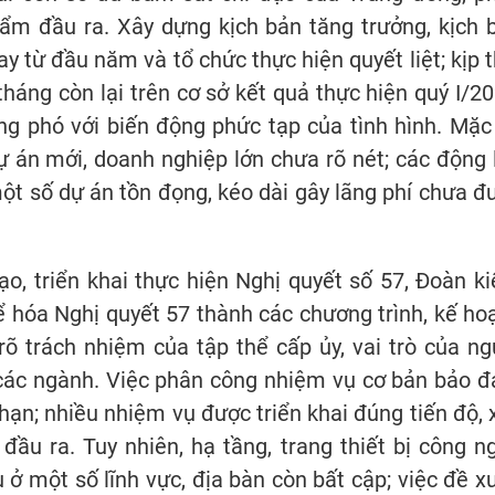
hẩm đầu ra. Xây dựng kịch bản tăng trưởng, kịch 
 từ đầu năm và tổ chức thực hiện quyết liệt; kịp t
háng còn lại trên cơ sở kết quả thực hiện quý I/20
ng phó với biến động phức tạp của tình hình. Mặc
ự án mới, doanh nghiệp lớn chưa rõ nét; các động 
t số dự án tồn đọng, kéo dài gây lãng phí chưa đ
ạo, triển khai thực hiện Nghị quyết số 57, Đoàn k
hể hóa Nghị quyết 57 thành các chương trình, kế ho
rõ trách nhiệm của tập thể cấp ủy, vai trò của ng
 các ngành. Việc phân công nhiệm vụ cơ bản bảo 
i hạn; nhiều nhiệm vụ được triển khai đúng tiến độ, 
đầu ra. Tuy nhiên, hạ tầng, trang thiết bị công n
u ở một số lĩnh vực, địa bàn còn bất cập; việc đề xu