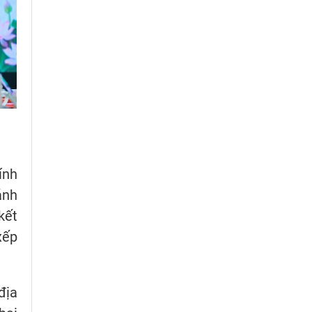
ính
ánh
kết
xếp
địa