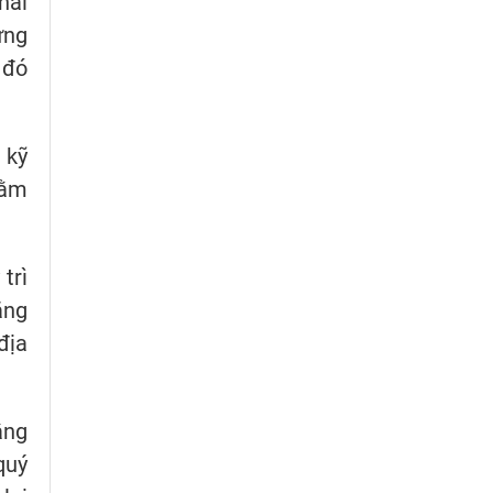
hai
ựng
 đó
 kỹ
hằm
trì
ăng
địa
ằng
quý