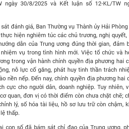
W ngày 30/8/2025 và Kết luận số 12-KL/TW n
m sát đánh giá, Ban Thường vụ Thành ủy Hải Phòng
c thực hiện nghiêm túc các chủ trương, nghị quyết, 
n hướng dẫn của Trung ương đúng thời gian, đảm 
 nhiệm vụ trong tình hình mới. Việc tổ chức và h
ương trong vận hành chính quyền địa phương hai c
ng, nỗ lực cố gắng, phát huy tinh thần trách nhi
ào nền nếp. Đến nay, chính quyền địa phương hai 
ích cực cho người dân, doanh nghiệp. Tuy nhiên, v
 cơ quan, đơn vị có thời điểm còn chưa chặt chẽ; c
nh lý, số hóa tài liệu, hồ sơ lưu trữ còn chậm, k
 lệ thấp.
hai con số đã bám sát chỉ đạo của Trung ương, p