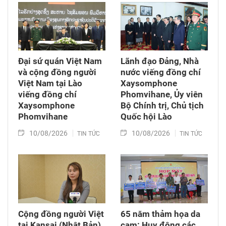
Đại sứ quán Việt Nam
Lãnh đạo Đảng, Nhà
và cộng đồng người
nước viếng đồng chí
Việt Nam tại Lào
Xaysomphone
viếng đồng chí
Phomvihane, Ủy viên
Xaysomphone
Bộ Chính trị, Chủ tịch
Phomvihane
Quốc hội Lào
10/08/2026
10/08/2026
TIN TỨC
TIN TỨC
Cộng đồng người Việt
65 năm thảm họa da
tại Kansai (Nhật Bản)
cam: Huy động các