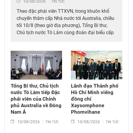
10/08/2026
TIN TỨC
Theo đặc phái viên TTXVN, trong khuôn khổ
chuyến thăm cấp Nhà nước tới Australia, chiều
tối 10/8 (theo giờ địa phương), Tổng Bí thư,
Chủ tịch nước Tô Lâm cùng đoàn đại biểu cấp
cao Việt Nam đã dự Lễ kỷ niệm 35 năm kết nối
hàng không, du lịch Việt Nam – Australia của
Tổng Công ty hàng không Việt Nam (Vietnam
Airlines).
Tổng Bí thư, Chủ tịch
Lãnh đạo Thành phố
nước Tô Lâm tiếp Đặc
Hồ Chí Minh viếng
phái viên của Chính
đồng chí
phủ Australia về Đông
Xaysomphone
Nam Á
Phomvihane
10/08/2026
10/08/2026
TIN TỨC
TIN TỨC