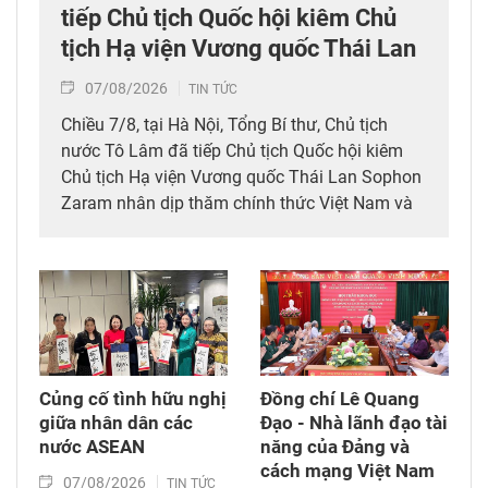
tiếp Chủ tịch Quốc hội kiêm Chủ
tịch Hạ viện Vương quốc Thái Lan
07/08/2026
TIN TỨC
Chiều 7/8, tại Hà Nội, Tổng Bí thư, Chủ tịch
nước Tô Lâm đã tiếp Chủ tịch Quốc hội kiêm
Chủ tịch Hạ viện Vương quốc Thái Lan Sophon
Zaram nhân dịp thăm chính thức Việt Nam và
tham dự các hoạt động kỷ niệm 50 năm thiết
lập quan hệ ngoại giao Việt Nam – Thái Lan
(6/8/1976 – 6/8/2026).
Củng cố tình hữu nghị
Đồng chí Lê Quang
giữa nhân dân các
Đạo - Nhà lãnh đạo tài
nước ASEAN
năng của Đảng và
cách mạng Việt Nam​
07/08/2026
TIN TỨC