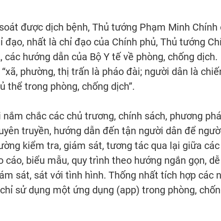
 soát được dịch bệnh, Thủ tướng Phạm Minh Chính 
 đạo, nhất là chỉ đạo của Chính phủ, Thủ tướng Ch
2, các hướng dẫn của Bộ Y tế về phòng, chống dịch.
“xã, phường, thị trấn là pháo đài; người dân là chiế
hủ thể trong phòng, chống dịch”.
ải nắm chắc các chủ trương, chính sách, phương ph
tuyên truyền, hướng dẫn đến tận người dân để ngườ
ờng kiểm tra, giám sát, tương tác qua lại giữa các
 cáo, biểu mẫu, quy trình theo hướng ngắn gọn, dễ
iám sát, sát với tình hình. Thống nhất tích hợp các 
 chỉ sử dụng một ứng dụng (app) trong phòng, chố