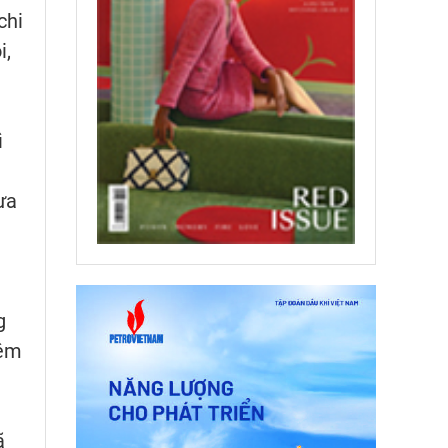
chi
i,
ì
ưa
g
iệm
ã