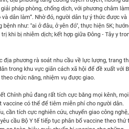
c giải pháp phòng, chống dịch, với phương châm là
eo và dân làm”. Nhờ đó, người dân tự ý thức được và
 bệnh như: "ai ở đâu, ở yên đó", thực hiện 5K; hướ
trị khi bị nhiễm dịch; kết hợp giữa Đông - Tây y tro
địa phương rà soát nhu cầu về lực lượng, trang th
 dân trong khu vực giãn cách xã hội để đề xuất với 
 theo chức năng, nhiệm vụ được giao.
iết Chính phủ đang rất tích cực bằng mọi kênh, mọi
 vaccine có thể để tiêm miễn phí cho người dân.
u, cần tích cực nghiên cứu, chuyển giao công nghệ,
yêu cầu Bộ Y tế tiếp tục phân bổ vaccine theo thứ 