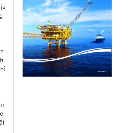
địa
ng
c
ền
nh
hỉ
ện
ức
ặt