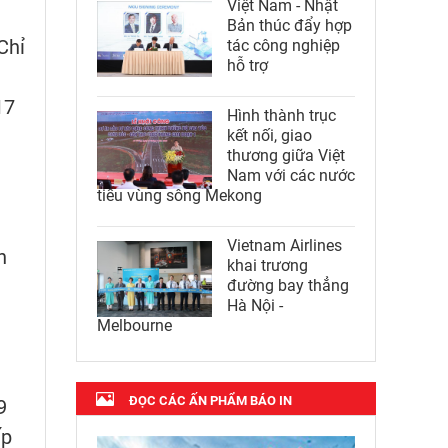
Việt Nam - Nhật
Bản thúc đẩy hợp
Chỉ
tác công nghiệp
hỗ trợ
17
Hình thành trục
kết nối, giao
thương giữa Việt
Nam với các nước
tiểu vùng sông Mekong
Vietnam Airlines
n
khai trương
đường bay thẳng
Hà Nội -
Melbourne
n
ĐỌC CÁC ẤN PHẨM BÁO IN
9
ấp