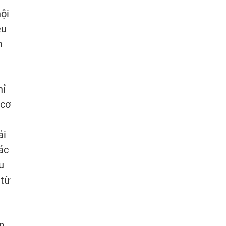
ội
êu
m
hỉ
 cơ
ải
ác
u
 từ
n