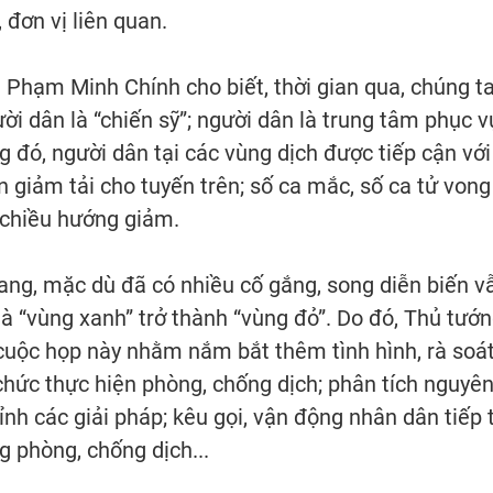
 đơn vị liên quan.
 Phạm Minh Chính cho biết, thời gian qua, chúng t
gười dân là “chiến sỹ”; người dân là trung tâm phục v
g đó, người dân tại các vùng dịch được tiếp cận với
n giảm tải cho tuyến trên; số ca mắc, số ca tử vong
 chiều hướng giảm.
Giang, mặc dù đã có nhiều cố gắng, song diễn biến v
à “vùng xanh” trở thành “vùng đỏ”. Do đó, Thủ tướ
cuộc họp này nhằm nắm bắt thêm tình hình, rà soá
 chức thực hiện phòng, chống dịch; phân tích nguyê
ỉnh các giải pháp; kêu gọi, vận động nhân dân tiếp 
 phòng, chống dịch...