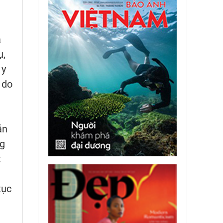
a
ụ,
 y
 do
ẫn
ng
t
n
tục