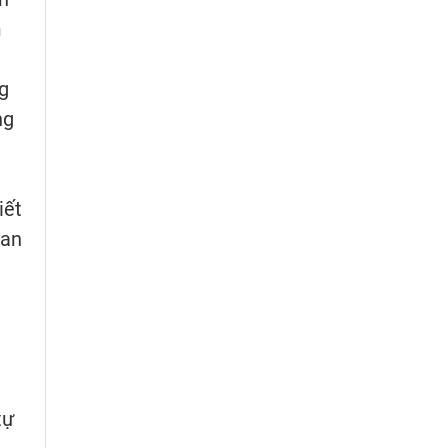
m
ng
ng
iết
Ban
tự