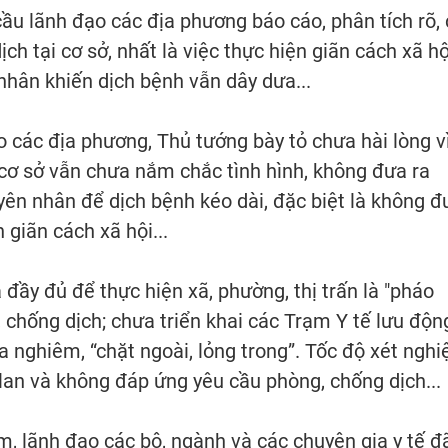
ầu lãnh đạo các địa phương báo cáo, phân tích rõ, 
ch tại cơ sở, nhất là việc thực hiện giãn cách xã hộ
 nhân khiến dịch bệnh vẫn dây dưa...
o các địa phương, Thủ tướng bày tỏ chưa hài lòng v
ở cơ sở vẫn chưa nắm chắc tình hình, không đưa ra
yên nhân để dịch bệnh kéo dài, đặc biệt là không đ
 giãn cách xã hội...
đầy đủ để thực hiện xã, phường, thị trấn là "pháo
g, chống dịch; chưa triển khai các Trạm Y tế lưu độn
ưa nghiêm, “chặt ngoài, lỏng trong”. Tốc độ xét ngh
 lan và không đáp ứng yêu cầu phòng, chống dịch...
, lãnh đạo các bộ, ngành và các chuyên gia y tế đ