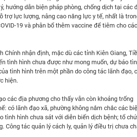
 ý, hướng dẫn biện pháp phòng, chống dịch tại các 
trợ lực lượng, nâng cao năng lực y tế, nhất là tro
n COVID-19 và phân bổ thêm vaccine để tiêm cho cá
 Chính nhận định, mặc dù các tỉnh Kiên Giang, Ti
iến tình hình chưa được như mong muốn, dự báo tì
ủa tình hình trên một phần do công tác lãnh đạo, c
c hiện.
 đạo các địa phương cho thấy vẫn còn khoảng trống
hể: có lãnh đạo xã, phường không nắm chắc các bi
 tình hình chưa sát với diễn biến dịch bệnh; tổ ch
g. Công tác quản lý cách ly, quản lý điều trị chưa ch