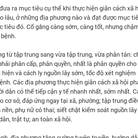
ưa ra mục tiêu cụ thể khi thực hiện giãn cách xã h
o lâu, ở những địa phương nào và đạt được mục ti
mục tiêu đó. Cố gắng càng sớm, càng tốt, nhưng chậ
 bệnh.
g từ tập trung sang vừa tập trung, vừa phân tán: c
 phải phân cấp, phân quyền, nhất là phân quyền cho
 hiện và cách ly nguồn lây sớm, tốc độ xét nghiệm
bệnh. Các địa phương thực hiện giãn cách xã hội ph
ời dân có thể tiếp cận y tế nhanh nhất, sớm nhất. C
o cơ sở, đáp ứng ngay tại xã, phường; tập trung điề
 nền, phụ nữ có thai; siết chặt kiểm soát nguồn lây
ân, trật tự, an toàn xã hội.
nh, địa phương tăng cường tuyên truyền, hướng dẫ