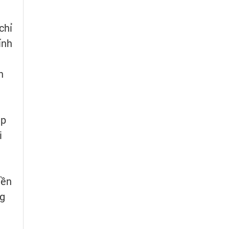
chỉ
ính
n
áp
i
nền
ng