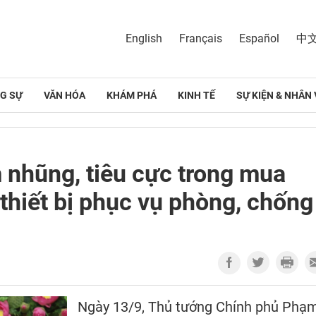
English
Français
Español
中
G SỰ
VĂN HÓA
KHÁM PHÁ
KINH TẾ
SỰ KIỆN & NHÂN 
 nhũng, tiêu cực trong mua
 thiết bị phục vụ phòng, chống
Ngày 13/9, Thủ tướng Chính phủ Phạ