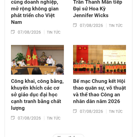
cùng doanh nghiệp,
Trần Thanh Mẫn tiếp
mở rộng không gian
Đại sứ Hoa Kỳ
phát triển cho Việt
Jennifer Wicks
Nam
07/08/2026
TIN TỨC
07/08/2026
TIN TỨC
Công khai, công bằng,
Bế mạc Chung kết Hội
khuyến khích các cơ
thao quân sự, võ thuật
sở giáo dục đại học
và thể thao Công an
cạnh tranh bằng chất
nhân dân năm 2026
lượng​
07/08/2026
TIN TỨC
07/08/2026
TIN TỨC