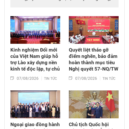
Chủ nhiệm Tổng cục Chính trị Quân đội nhân
dân Việt Nam cùng Đoàn cán bộ chính trị Quân
đội nhân dân Việt Nam đã đến chào xã giao
Tổng Bí thư, Chủ tịch nước Lào Thongloun
Sisoulith và Thủ tướng Chính phủ Lào Sonexay
Siphandone.
Kinh nghiệm Đổi mới
Quyết liệt tháo gỡ
của Việt Nam giúp hỗ
điểm nghẽn, bảo đảm
trợ Lào xây dựng nền
hoàn thành mục tiêu
kinh tế độc lập, tự chủ
Nghị quyết 57-NQ/TW
07/08/2026
07/08/2026
TIN TỨC
TIN TỨC
Ngoại giao đồng hành
Chủ tịch Quốc hội