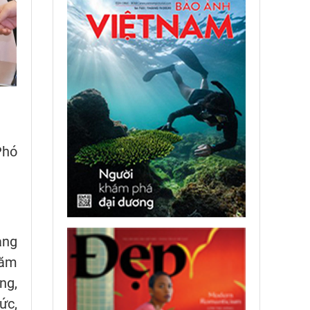
Phó
ạng
năm
ng,
ức,