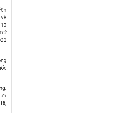
yền
 về
 10
trở
030
ộng
uốc
ng.
đưa
tế,