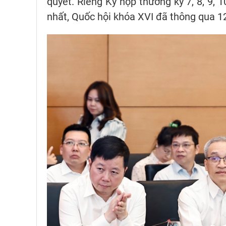
quyết. Riêng Kỳ họp thường kỳ 7, 8, 9, 
nhất, Quốc hội khóa XVI đã thông qua 12