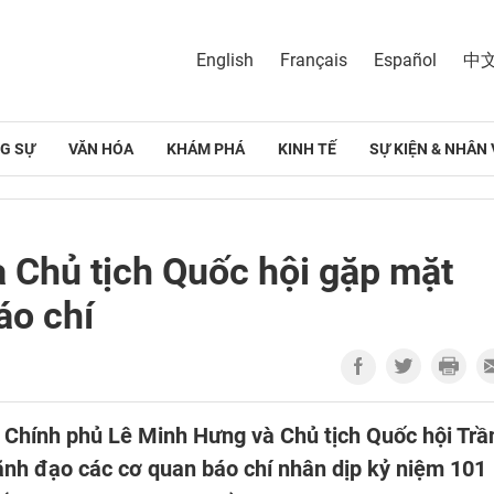
English
Français
Español
中
G SỰ
VĂN HÓA
KHÁM PHÁ
KINH TẾ
SỰ KIỆN & NHÂN 
 Chủ tịch Quốc hội gặp mặt
áo chí
g Chính phủ Lê Minh Hưng và Chủ tịch Quốc hội Trầ
ãnh đạo các cơ quan báo chí nhân dịp kỷ niệm 101