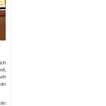
ịch
mẽ,
ánh
cán
các