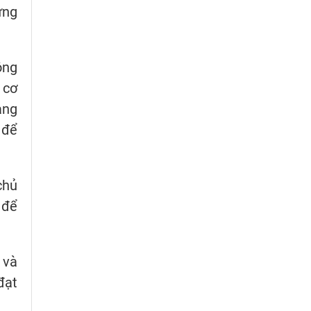
ựng
ông
 cơ
ảng
 để
chủ
 để
 và
đạt