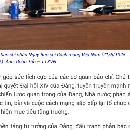
 báo chí nhân Ngày Báo chí Cách mạng Việt Nam (21/6/1925
6). Ảnh: Doãn Tấn – TTXVN
góp sức tích cực của các cơ quan báo chí, Chủ t
hị quyết Đại hội XIV của Đảng, tuyên truyền mạnh 
 chiến lược quan trọng của Đảng, Nhà nước; phản 
ác tin, bài về cuộc cách mạng sắp xếp lại tổ chức 
 hiện mục tiêu tăng trưởng.
 nền tảng tư tưởng của Đảng, đấu tranh phản bác 