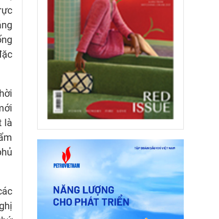
rực
áng
ống
đặc
hời
mới
 là
hẩm
phủ
các
ghị