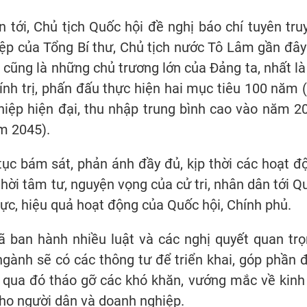
 tới, Chủ tịch Quốc hội đề nghị báo chí tuyên tru
iệp của Tổng Bí thư, Chủ tịch nước Tô Lâm gần đây
 cũng là những chủ trương lớn của Đảng ta, nhất là
hính trị, phấn đấu thực hiện hai mục tiêu 100 năm (
hiệp hiện đại, thu nhập trung bình cao vào năm 2
ăm 2045).
tục bám sát, phản ánh đầy đủ, kịp thời các hoạt đ
thời tâm tư, nguyện vọng của cử tri, nhân dân tới Q
lực, hiệu quả hoạt động của Quốc hội, Chính phủ.
ã ban hành nhiều luật và các nghị quyết quan trọ
ngành sẽ có các thông tư để triển khai, góp phần 
; qua đó tháo gỡ các khó khăn, vướng mắc về kinh 
 cho người dân và doanh nghiệp.