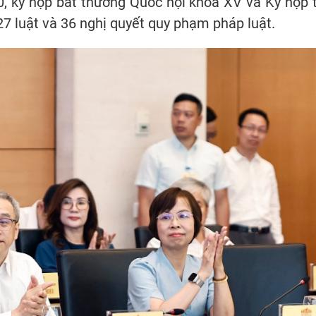
10, kỳ họp bất thường Quốc hội khóa XV và Kỳ họp 
7 luật và 36 nghị quyết quy phạm pháp luật.