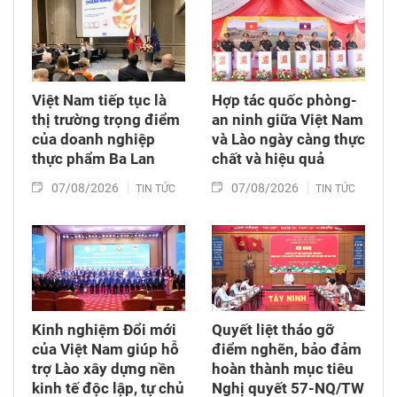
Việt Nam tiếp tục là
Hợp tác quốc phòng-
thị trường trọng điểm
an ninh giữa Việt Nam
của doanh nghiệp
và Lào ngày càng thực
thực phẩm Ba Lan
chất và hiệu quả
07/08/2026
07/08/2026
TIN TỨC
TIN TỨC
Kinh nghiệm Đổi mới
Quyết liệt tháo gỡ
của Việt Nam giúp hỗ
điểm nghẽn, bảo đảm
trợ Lào xây dựng nền
hoàn thành mục tiêu
kinh tế độc lập, tự chủ
Nghị quyết 57-NQ/TW