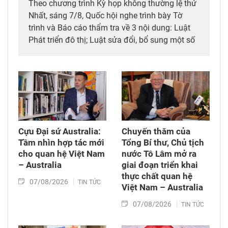
Theo chương trình Kỳ họp không thường lệ thứ
Nhất, sáng 7/8, Quốc hội nghe trình bày Tờ
trình và Báo cáo thẩm tra về 3 nội dung: Luật
Phát triển đô thị; Luật sửa đổi, bổ sung một số
điều của 10 luật có liên quan đến thủ tục hành
chính, điều kiện kinh doanh trong lĩnh vực nông
nghiệp và môi trường; Luật sửa đổi, bổ sung
một số điều của Luật Tần số vô tuyến điện,
Luật Viễn thông, Luật Giao dịch điện tử và Luật
Chuyển giao công nghệ. Sau đó, Quốc hội thảo
luận ở tổ về 3 dự án Luật trên.
Cựu Đại sứ Australia:
Chuyến thăm của
Tầm nhìn hợp tác mới
Tổng Bí thư, Chủ tịch
cho quan hệ Việt Nam
nước Tô Lâm mở ra
– Australia
giai đoạn triển khai
thực chất quan hệ
07/08/2026
TIN TỨC
Việt Nam – Australia
07/08/2026
TIN TỨC