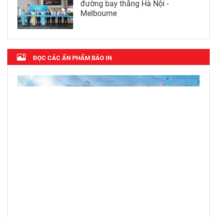
đường bay thẳng Hà Nội -
Melbourne
ĐỌC CÁC ẤN PHẨM BÁO IN