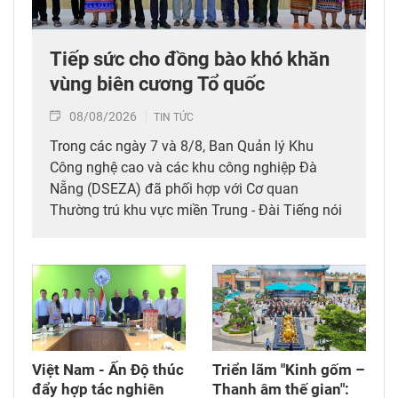
Tiếp sức cho đồng bào khó khăn
vùng biên cương Tổ quốc
08/08/2026
TIN TỨC
Trong các ngày 7 và 8/8, Ban Quản lý Khu
Công nghệ cao và các khu công nghiệp Đà
Nẵng (DSEZA) đã phối hợp với Cơ quan
Thường trú khu vực miền Trung - Đài Tiếng nói
Việt Nam (VOV Miền Trung) và các đơn vị đồng
hành tổ chức chương trình từ thiện, tiếp sức
cho đồng bào nghèo tại xã biên giới Hùng Sơn
(thành phố Đà Nẵng).
Việt Nam - Ấn Độ thúc
Triển lãm "Kinh gốm –
đẩy hợp tác nghiên
Thanh âm thế gian":