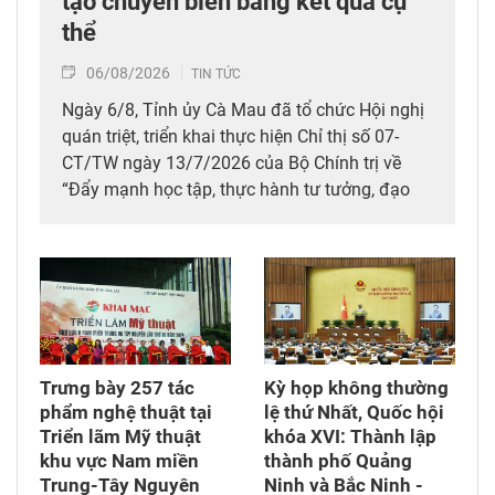
tạo chuyển biến bằng kết quả cụ
thể
06/08/2026
TIN TỨC
Ngày 6/8, Tỉnh ủy Cà Mau đã tổ chức Hội nghị
quán triệt, triển khai thực hiện Chỉ thị số 07-
CT/TW ngày 13/7/2026 của Bộ Chính trị về
“Đẩy mạnh học tập, thực hành tư tưởng, đạo
đức, phương pháp, phong cách Hồ Chí Minh
trong giai đoạn phát triển mới” và chuyên đề
của tỉnh giai đoạn 2026-2030 với chủ đề “Khát
vọng phát triển đất nước phồn vinh, hạnh
phúc”.
Trưng bày 257 tác
Kỳ họp không thường
phẩm nghệ thuật tại
lệ thứ Nhất, Quốc hội
Triển lãm Mỹ thuật
khóa XVI: Thành lập
khu vực Nam miền
thành phố Quảng
Trung-Tây Nguyên
Ninh và Bắc Ninh -