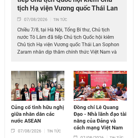
tịch Hạ viện Vương quốc Thái Lan
07/08/2026
TIN TỨC
Chiều 7/8, tại Hà Nội, Tổng Bí thư, Chủ tịch
nước Tô Lâm đã tiếp Chủ tịch Quốc hội kiêm
Chủ tịch Hạ viện Vương quốc Thái Lan Sophon
Zaram nhân dịp thăm chính thức Việt Nam và
tham dự các hoạt động kỷ niệm 50 năm thiết
lập quan hệ ngoại giao Việt Nam – Thái Lan
(6/8/1976 – 6/8/2026).
Củng cố tình hữu nghị
Đồng chí Lê Quang
giữa nhân dân các
Đạo - Nhà lãnh đạo tài
nước ASEAN
năng của Đảng và
cách mạng Việt Nam​
07/08/2026
TIN TỨC
07/08/2026
TIN TỨC