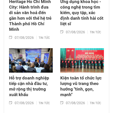
Heritage Ho Chí Minh
Ứng dụng khoa học -
City: Hành trình đưa
công nghệ trong tìm
di sản văn hoá đến
kiếm, quy tập, xác
gần hơn với thế hệ trẻ
định danh tính hài cốt
Thành phố Hồ Chí
liệt sĩ
Minh
07/08/2026
TIN TỨC
07/08/2026
TIN TỨC
Hỗ trợ doanh nghiệp
Kiện toàn tổ chức lực
tiếp cận nhà đầu tư,
lượng vũ trang theo
mở rộng thị trường
hướng "tinh, gọn,
xuất khẩu
mạnh"
07/08/2026
07/08/2026
TIN TỨC
TIN TỨC