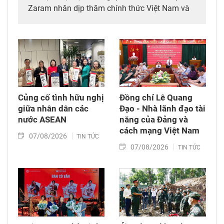
Zaram nhân dịp thăm chính thức Việt Nam và
tham dự các hoạt động kỷ niệm 50 năm thiết
lập quan hệ ngoại giao Việt Nam – Thái Lan
(6/8/1976 – 6/8/2026).
Củng cố tình hữu nghị
Đồng chí Lê Quang
giữa nhân dân các
Đạo - Nhà lãnh đạo tài
nước ASEAN
năng của Đảng và
cách mạng Việt Nam​
07/08/2026
TIN TỨC
07/08/2026
TIN TỨC