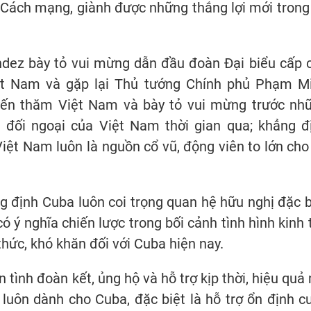
 Cách mạng, giành được những thắng lợi mới trong
ndez bày tỏ vui mừng dẫn đầu đoàn Đại biểu cấp 
ệt Nam và gặp lại Thủ tướng Chính phủ Phạm M
yến thăm Việt Nam và bày tỏ vui mừng trước nh
và đối ngoại của Việt Nam thời gian qua; khẳng đ
iệt Nam luôn là nguồn cổ vũ, động viên to lớn cho
 định Cuba luôn coi trọng quan hệ hữu nghị đặc b
ó ý nghĩa chiến lược trong bối cảnh tình hình kinh t
 thức, khó khăn đối với Cuba hiện nay.
 tình đoàn kết, ủng hộ và hỗ trợ kịp thời, hiệu quả
uôn dành cho Cuba, đặc biệt là hỗ trợ ổn định c