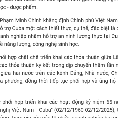
học - dược phẩm.
ủ Phạm Minh Chính khẳng định Chính phủ Việt Nam
ỗ trợ Cuba một cách thiết thực, cụ thể, đặc biệt là 
anh nghiệp nhằm hỗ trợ an ninh lương thực tại Cu
ề năng lượng, công nghệ sinh học.
ối hợp chặt chẽ triển khai các thỏa thuận giữa L
các thỏa thuận ký kết trong dịp chuyến thăm lần n
 giữa hai nước trên các kênh Đảng, Nhà nước, Ch
a phương; đồng thời tiếp tục phối hợp và ủng hộ 
ục phối hợp triển khai các hoạt động kỷ niệm 65 
 nghị Việt Nam - Cuba” (02/12/1960-02/12/2025); 
rộng tham gia của các tổ chức, doanh nghiệp hai n