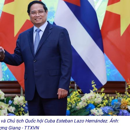
à Chủ tịch Quốc hội Cuba Esteban Lazo Hernández. Ảnh:
ơng Giang - TTXVN