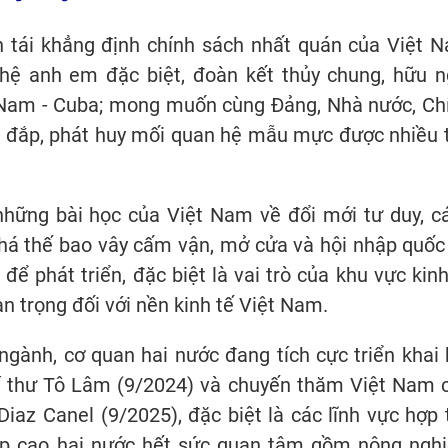
tái khẳng định chính sách nhất quán của Việt 
 hệ anh em đặc biệt, đoàn kết thủy chung, hữu n
t Nam - Cuba; mong muốn cùng Đảng, Nhà nước, Ch
n đắp, phát huy mối quan hệ mẫu mực được nhiều 
.
những bài học của Việt Nam về đổi mới tư duy, c
 phá thế bao vây cấm vận, mở cửa và hội nhập quốc 
ể phát triển, đặc biệt là vai trò của khu vực kinh
n trọng đối với nền kinh tế Việt Nam.
ngành, cơ quan hai nước đang tích cực triển khai 
 thư Tô Lâm (9/2024) và chuyến thăm Việt Nam 
iaz Canel (9/2025), đặc biệt là các lĩnh vực hợp 
p cao hai nước hết sức quan tâm gồm nông nghi