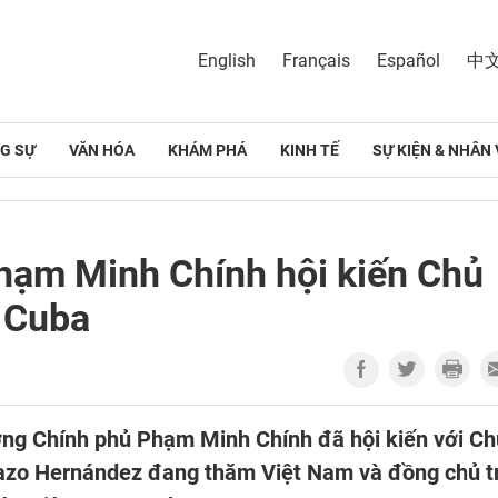
English
Français
Español
中
G SỰ
VĂN HÓA
KHÁM PHÁ
KINH TẾ
SỰ KIỆN & NHÂN 
hạm Minh Chính hội kiến Chủ
a Cuba
ướng Chính phủ Phạm Minh Chính đã hội kiến với Ch
azo Hernández đang thăm Việt Nam và đồng chủ tr