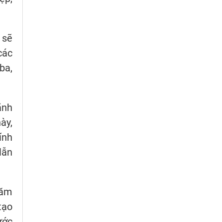
 sẽ
các
ba,
ãnh
ày,
ính
lẫn
năm
tạo
ước