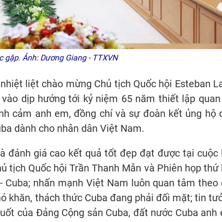
 gặp. Ảnh: Dương Giang - TTXVN
hiệt liệt chào mừng Chủ tịch Quốc hội Esteban L
vào dịp hướng tới kỷ niệm 65 năm thiết lập quan
tình cảm anh em, đồng chí và sự đoàn kết ủng hộ 
uba dành cho nhân dân Việt Nam.
 đánh giá cao kết quả tốt đẹp đạt được tại cuộc 
ủ tịch Quốc hội Trần Thanh Mẫn và Phiên họp thứ 
m - Cuba; nhấn mạnh Việt Nam luôn quan tâm theo 
hó khăn, thách thức Cuba đang phải đối mặt; tin tư
 suốt của Đảng Cộng sản Cuba, đất nước Cuba anh