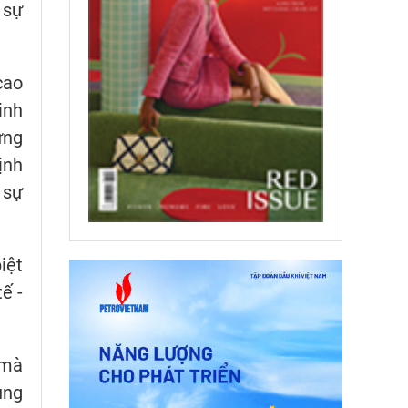
 sự
cao
inh
ững
ịnh
 sự
iệt
ế -
 mà
ung