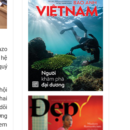
azo
 hệ
quý
hội
hai
dõi
ởng
 em