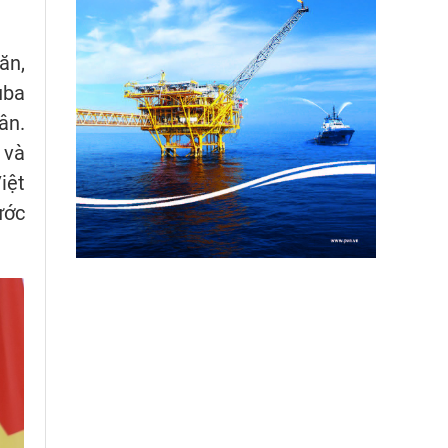
ăn,
uba
ân.
 và
iệt
ước