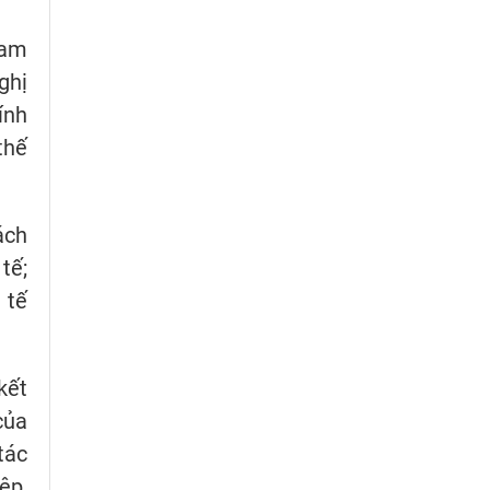
Nam
ghị
ính
thế
ách
tế;
 tế
kết
của
tác
ệp,