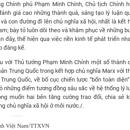
ớng Chính phủ Phạm Minh Chính, Chủ tịch Chính h
ánh giá cao những thành quả, sáng tạo lý luận q
và con đường đi lên chủ nghĩa xã hội, nhất là kết 
Nam; bày tỏ luôn dõi theo và khâm phục về những b
n đây, thể hiện qua việc nền kinh tế phát triển nh
o đáng kể.
iệu với Thủ tướng Phạm Minh Chính một số thành 
sản Trung Quốc trong kết hợp chủ nghĩa Marx với t
 Trung Quốc, về bố cục chiến lược “bốn toàn diện”
ó những điểm tương đồng sâu sắc về hệ thống lý l
ong muốn hai bên tăng cường trao đổi, chia sẻ k
g chủ nghĩa xã hội ở mỗi nước./.
nh Việt Nam/TTXVN