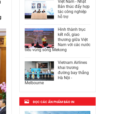
ủ
Việt Nam - Nhật
Bản thúc đẩy hợp
tác công nghiệp
g
hỗ trợ
Hình thành trục
kết nối, giao
thương giữa Việt
Nam với các nước
tiểu vùng sông Mekong
Vietnam Airlines
khai trương
đường bay thẳng
Hà Nội -
Melbourne
ĐỌC CÁC ẤN PHẨM BÁO IN