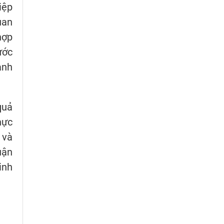
iệp
uan
hợp
ước
anh
quả
hực
 và
uận
inh