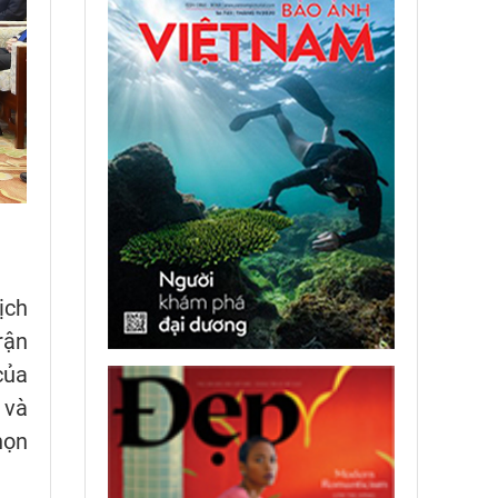
ịch
rận
của
 và
họn