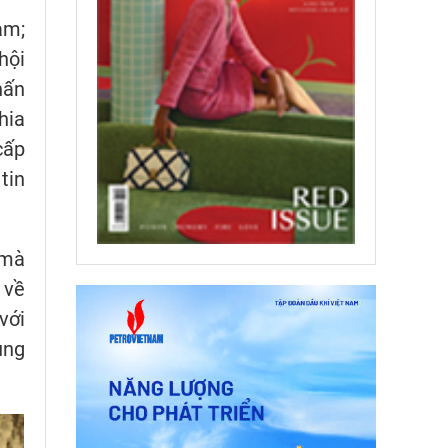
am;
hội
hấn
hia
cấp
tin
 mà
 về
với
ung