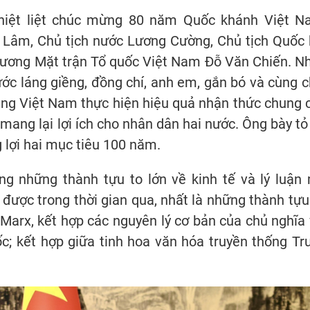
hiệt liệt chúc mừng 80 năm Quốc khánh Việt N
ô Lâm, Chủ tịch nước Lương Cường, Chủ tịch Quốc 
 ương Mặt trận Tổ quốc Việt Nam Đỗ Văn Chiến. N
c láng giềng, đồng chí, anh em, gắn bó và cùng c
ng Việt Nam thực hiện hiệu quả nhận thức chung 
, mang lại lợi ích cho nhân dân hai nước. Ông bày tỏ 
 lợi hai mục tiêu 100 năm.
 những thành tựu to lớn về kinh tế và lý luận
ược trong thời gian qua, nhất là những thành tựu
Marx, kết hợp các nguyên lý cơ bản của chủ nghĩa 
ốc; kết hợp giữa tinh hoa văn hóa truyền thống Tr