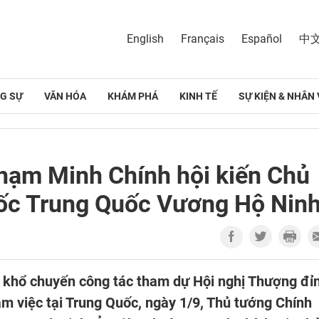
English
Français
Español
中
G SỰ
VĂN HÓA
KHÁM PHÁ
KINH TẾ
SỰ KIỆN & NHÂN 
hạm Minh Chính hội kiến Chủ
uốc Trung Quốc Vương Hộ Nin
 khổ chuyến công tác tham dự Hội nghị Thượng đỉ
m việc tại Trung Quốc, ngày 1/9, Thủ tướng Chính