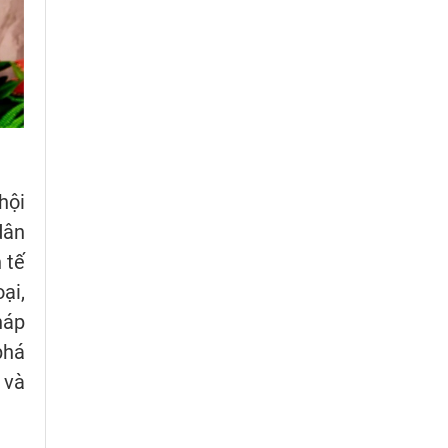
hội
dân
 tế
ại,
háp
phá
 và