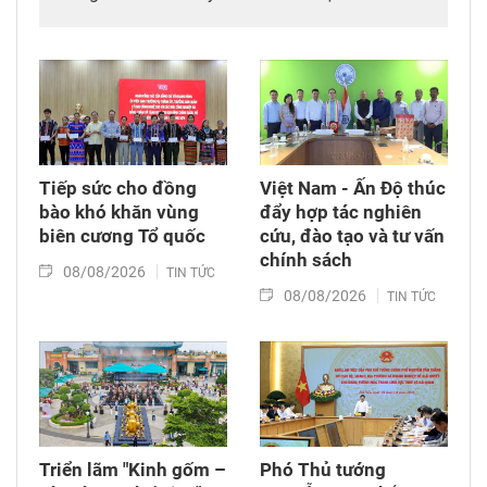
mộ chưa xác định được thông tin tại Nghĩa
trang Liệt sĩ Bình Thuận (xã Hồng Sơn), đồng
thời tặng quà cho cán bộ, chiến sĩ tham gia
công tác lấy mẫu tại đây.
Tiếp sức cho đồng
Việt Nam - Ấn Độ thúc
bào khó khăn vùng
đẩy hợp tác nghiên
biên cương Tổ quốc
cứu, đào tạo và tư vấn
chính sách
08/08/2026
TIN TỨC
08/08/2026
TIN TỨC
Triển lãm "Kinh gốm –
Phó Thủ tướng