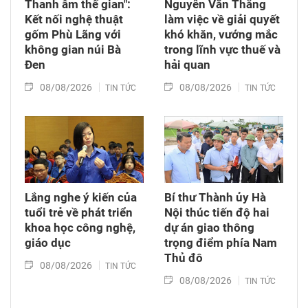
Thanh âm thế gian":
Nguyễn Văn Thắng
Kết nối nghệ thuật
làm việc về giải quyết
gốm Phù Lãng với
khó khăn, vướng mắc
không gian núi Bà
trong lĩnh vực thuế và
Đen
hải quan
08/08/2026
08/08/2026
TIN TỨC
TIN TỨC
Lắng nghe ý kiến của
Bí thư Thành ủy Hà
tuổi trẻ về phát triển
Nội thúc tiến độ hai
khoa học công nghệ,
dự án giao thông
giáo dục
trọng điểm phía Nam
Thủ đô
08/08/2026
TIN TỨC
08/08/2026
TIN TỨC