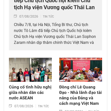
tiếp Chủ tịch Quốc hội kiêm Chủ
tịch Hạ viện Vương quốc Thái Lan
07/08/2026
TIN TỨC
Chiều 7/8, tại Hà Nội, Tổng Bí thư, Chủ tịch
nước Tô Lâm đã tiếp Chủ tịch Quốc hội kiêm
Chủ tịch Hạ viện Vương quốc Thái Lan Sophon
Zaram nhân dịp thăm chính thức Việt Nam và
tham dự các hoạt động kỷ niệm 50 năm thiết
lập quan hệ ngoại giao Việt Nam – Thái Lan
(6/8/1976 – 6/8/2026).
Củng cố tình hữu nghị
Đồng chí Lê Quang
giữa nhân dân các
Đạo - Nhà lãnh đạo tài
nước ASEAN
năng của Đảng và
cách mạng Việt Nam​
07/08/2026
TIN TỨC