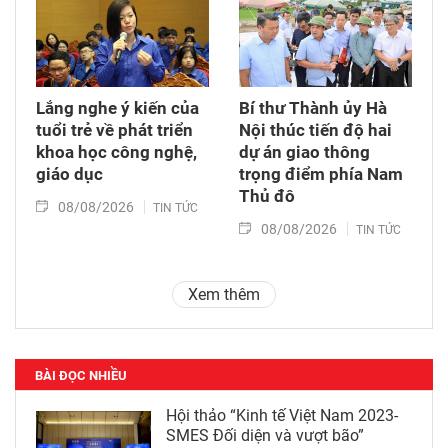
Lắng nghe ý kiến của
Bí thư Thành ủy Hà
tuổi trẻ về phát triển
Nội thúc tiến độ hai
khoa học công nghệ,
dự án giao thông
giáo dục
trọng điểm phía Nam
Thủ đô
08/08/2026
TIN TỨC
08/08/2026
TIN TỨC
Xem thêm
BÀI ĐỌC NHIỀU
Hội thảo “Kinh tế Việt Nam 2023-
SMES Đối diện và vượt bão”