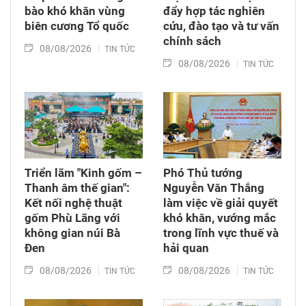
bào khó khăn vùng
đẩy hợp tác nghiên
biên cương Tổ quốc
cứu, đào tạo và tư vấn
chính sách
08/08/2026
TIN TỨC
08/08/2026
TIN TỨC
Triển lãm "Kinh gốm –
Phó Thủ tướng
Thanh âm thế gian":
Nguyễn Văn Thắng
Kết nối nghệ thuật
làm việc về giải quyết
gốm Phù Lãng với
khó khăn, vướng mắc
không gian núi Bà
trong lĩnh vực thuế và
Đen
hải quan
08/08/2026
08/08/2026
TIN TỨC
TIN TỨC