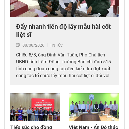
Đẩy nhanh tiến độ lấy mẫu hài cốt
liệt sĩ
08/08/2026
TIN TỨC
Chiều 8/8, ông Đinh Văn Tuấn, Phó Chủ tịch
UBND tỉnh Lâm Đồng, Trưởng Ban chỉ đạo 515
tỉnh cùng đoàn công tác đến kiểm tra đột xuất
công tác tổ chức lấy mẫu hài cốt liệt sĩ đối với
mộ chưa xác định được thông tin tại Nghĩa
trang Liệt sĩ Bình Thuận (xã Hồng Sơn), đồng
thời tặng quà cho cán bộ, chiến sĩ tham gia
công tác lấy mẫu tại đây.
Tiếp sức cho đồng
Việt Nam - Ấn Độ thúc