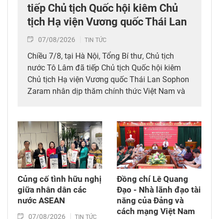
tiếp Chủ tịch Quốc hội kiêm Chủ
tịch Hạ viện Vương quốc Thái Lan
07/08/2026
TIN TỨC
Chiều 7/8, tại Hà Nội, Tổng Bí thư, Chủ tịch
nước Tô Lâm đã tiếp Chủ tịch Quốc hội kiêm
Chủ tịch Hạ viện Vương quốc Thái Lan Sophon
Zaram nhân dịp thăm chính thức Việt Nam và
tham dự các hoạt động kỷ niệm 50 năm thiết
lập quan hệ ngoại giao Việt Nam – Thái Lan
(6/8/1976 – 6/8/2026).
Củng cố tình hữu nghị
Đồng chí Lê Quang
giữa nhân dân các
Đạo - Nhà lãnh đạo tài
nước ASEAN
năng của Đảng và
cách mạng Việt Nam​
07/08/2026
TIN TỨC