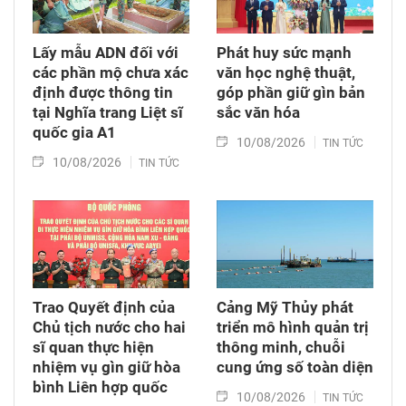
Lấy mẫu ADN đối với
Phát huy sức mạnh
các phần mộ chưa xác
văn học nghệ thuật,
định được thông tin
góp phần giữ gìn bản
tại Nghĩa trang Liệt sĩ
sắc văn hóa
quốc gia A1
10/08/2026
TIN TỨC
10/08/2026
TIN TỨC
Trao Quyết định của
Cảng Mỹ Thủy phát
Chủ tịch nước cho hai
triển mô hình quản trị
sĩ quan thực hiện
thông minh, chuỗi
nhiệm vụ gìn giữ hòa
cung ứng số toàn diện
bình Liên hợp quốc
10/08/2026
TIN TỨC