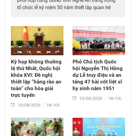
phối hợp cùng UBND tỉnh Nghệ An trang trọng
tổ chức lễ kỷ niệm 50 năm thiết lập quan hệ
ngoại giao Việt Nam – Thái Lan (6/8/1976 –
6/8/2026), đánh dấu cột mốc nửa thế kỷ của
mối thân tình giữa hai dân tộc Việt Nam và
Thái Lan.
Kỳ họp không thường
Phó Chủ tịch Quốc
lệ thứ Nhất, Quốc hội
hội Nguyễn Thị Hồng
khóa XVI: Đề nghị
dự Lễ truy điệu và an
thiết lập “hàng rào an
táng 47 hài cốt liệt sĩ
toàn” cho hòa giải
hy sinh năm 1951
trực tuyến
10/08/2026
TIN TỨC
10/08/2026
TIN TỨC