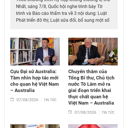
Nhất, sáng 7/8, Quốc hội nghe trình bày Tờ
trình và Báo cáo thẩm tra về 3 nội dung: Luật
Phát triển đô thị; Luật sửa đổi, bổ sung một số
điều của 10 luật có liên quan đến thủ tục hành
chính, điều kiện kinh doanh trong lĩnh vực nông
nghiệp và môi trường; Luật sửa đổi, bổ sung
một số điều của Luật Tần số vô tuyến điện,
Luật Viễn thông, Luật Giao dịch điện tử và Luật
Chuyển giao công nghệ. Sau đó, Quốc hội thảo
luận ở tổ về 3 dự án Luật trên.
Cựu Đại sứ Australia:
Chuyến thăm của
Tầm nhìn hợp tác mới
Tổng Bí thư, Chủ tịch
cho quan hệ Việt Nam
nước Tô Lâm mở ra
– Australia
giai đoạn triển khai
thực chất quan hệ
07/08/2026
TIN TỨC
Việt Nam – Australia
07/08/2026
TIN TỨC