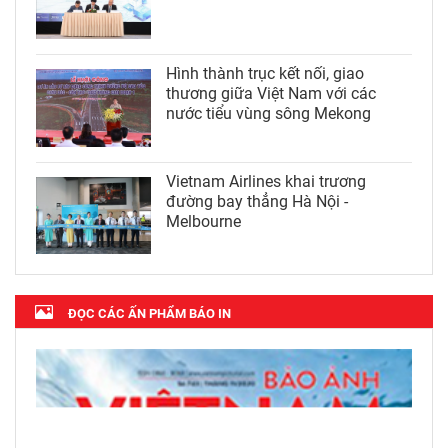
Hình thành trục kết nối, giao
thương giữa Việt Nam với các
nước tiểu vùng sông Mekong
Vietnam Airlines khai trương
đường bay thẳng Hà Nội -
Melbourne
ĐỌC CÁC ẤN PHẨM BÁO IN