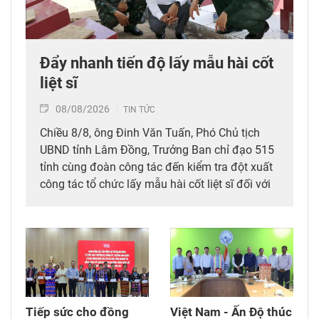
Đẩy nhanh tiến độ lấy mẫu hài cốt
liệt sĩ
08/08/2026
TIN TỨC
Chiều 8/8, ông Đinh Văn Tuấn, Phó Chủ tịch
UBND tỉnh Lâm Đồng, Trưởng Ban chỉ đạo 515
tỉnh cùng đoàn công tác đến kiểm tra đột xuất
công tác tổ chức lấy mẫu hài cốt liệt sĩ đối với
mộ chưa xác định được thông tin tại Nghĩa
trang Liệt sĩ Bình Thuận (xã Hồng Sơn), đồng
thời tặng quà cho cán bộ, chiến sĩ tham gia
công tác lấy mẫu tại đây.
Tiếp sức cho đồng
Việt Nam - Ấn Độ thúc