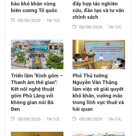
bào khó khăn vùng
đẩy hợp tác nghiên
biên cương Tổ quốc
cứu, đào tạo và tư vấn
chính sách
08/08/2026
TIN TỨC
08/08/2026
TIN TỨC
Triển lãm "Kinh gốm –
Phó Thủ tướng
Thanh âm thế gian":
Nguyễn Văn Thắng
Kết nối nghệ thuật
làm việc về giải quyết
gốm Phù Lãng với
khó khăn, vướng mắc
không gian núi Bà
trong lĩnh vực thuế và
Đen
hải quan
08/08/2026
08/08/2026
TIN TỨC
TIN TỨC