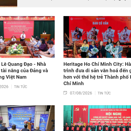
niệm 50 năm thiết lập quan hệ ngoại giao Việt Nam
– Thái Lan (6/8/1976 – 6/8/2026).
 Lê Quang Đạo - Nhà
Heritage Ho Chí Minh City: H
 tài năng của Đảng và
trình đưa di sản văn hoá đến 
g Việt Nam​
hơn với thế hệ trẻ Thành phố
Chí Minh
2026
TIN TỨC
07/08/2026
TIN TỨC