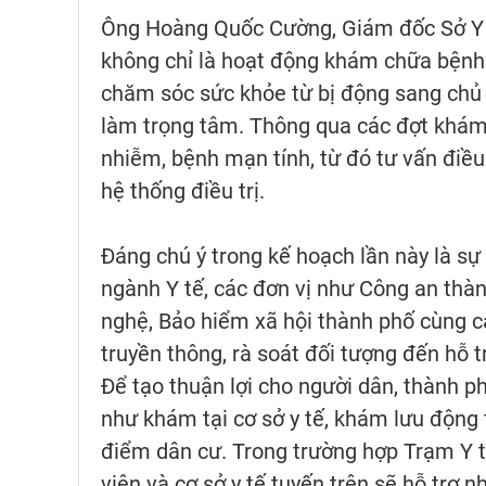
Ông Hoàng Quốc Cường, Giám đốc Sở Y t
không chỉ là hoạt động khám chữa bệnh
chăm sóc sức khỏe từ bị động sang chủ 
làm trọng tâm. Thông qua các đợt khám,
nhiễm, bệnh mạn tính, từ đó tư vấn điều 
hệ thống điều trị.
Đáng chú ý trong kế hoạch lần này là sự
ngành Y tế, các đơn vị như Công an thà
nghệ, Bảo hiểm xã hội thành phố cùng cá
truyền thông, rà soát đối tượng đến hỗ t
Để tạo thuận lợi cho người dân, thành p
như khám tại cơ sở y tế, khám lưu động 
điểm dân cư. Trong trường hợp Trạm Y t
viện và cơ sở y tế tuyến trên sẽ hỗ trợ 