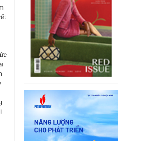
ám
yết
sức
ai
h
e
g
i