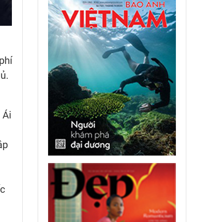
phí
ủ.
 Ái
ập
ốc