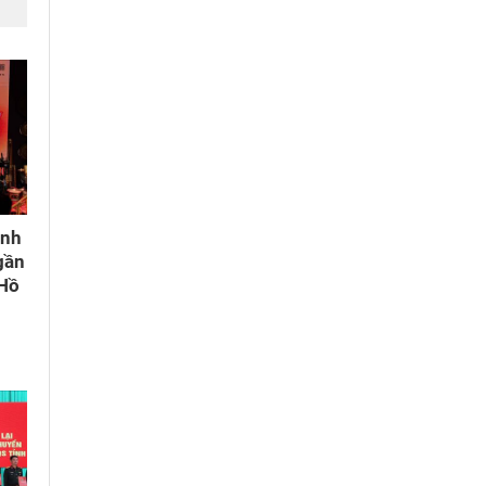
ành
gần
 Hồ