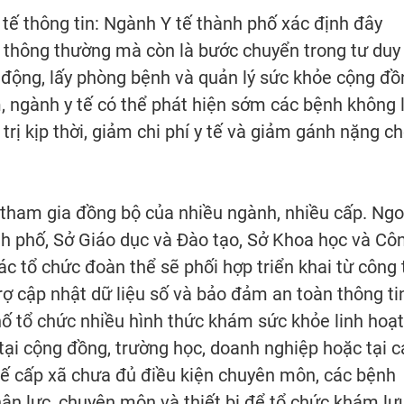
ế thông tin: Ngành Y tế thành phố xác định đây
 thông thường mà còn là bước chuyển trong tư duy
động, lấy phòng bệnh và quản lý sức khỏe cộng đồ
 ngành y tế có thể phát hiện sớm các bệnh không 
trị kịp thời, giảm chi phí y tế và giảm gánh nặng c
 tham gia đồng bộ của nhiều ngành, nhiều cấp. Ngo
nh phố, Sở Giáo dục và Đào tạo, Sở Khoa học và Cô
c tổ chức đoàn thể sẽ phối hợp triển khai từ công 
rợ cập nhật dữ liệu số và bảo đảm an toàn thông ti
hố tổ chức nhiều hình thức khám sức khỏe linh hoạt
tại cộng đồng, trường học, doanh nghiệp hoặc tại c
ế cấp xã chưa đủ điều kiện chuyên môn, các bệnh
nhân lực, chuyên môn và thiết bị để tổ chức khám lư