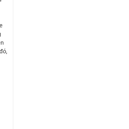
e
g
ện
đó,