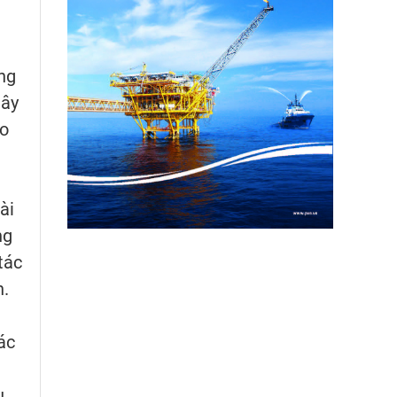
ng
lây
ho
ài
ng
tác
n.
ác
u