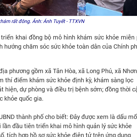
hám rất đông. Ảnh: Ánh Tuyết - TTXVN
ơ triển khai đồng bộ mô hình khám sức khỏe miễn 
ịnh hướng chăm sóc sức khỏe toàn dân của Chính ph
 địa phương gồm xã Tân Hòa, xã Long Phú, xã Nhơn
m thí điểm khám sức khỏe định kỳ, khám sàng lọc
 hiện, dự phòng và điều trị bệnh sớm; đồng thời c
ức khỏe quốc gia.
 UBND thành phố cho biết: Đây được xem là dấu m
 lần đầu tiên triển khai mô hình quản lý sức khỏe
số, tích hợp hồ sơ sức khỏe điện tử trên ứng dụng