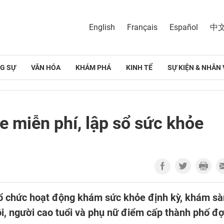
English
Français
Español
中
G SỰ
VĂN HÓA
KHÁM PHÁ
KINH TẾ
SỰ KIỆN & NHÂN 
 miễn phí, lập sổ sức khỏe
tổ chức hoạt động khám sức khỏe định kỳ, khám s
ội, người cao tuổi và phụ nữ điểm cấp thành phố đợ