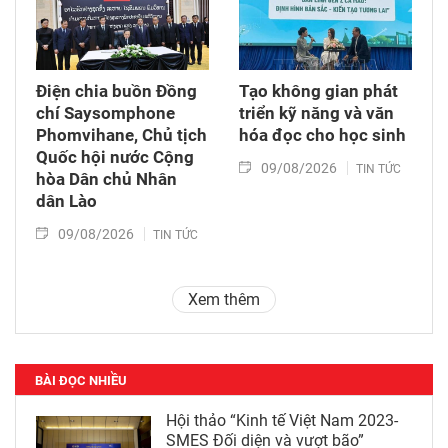
Điện chia buồn Đồng
Tạo không gian phát
chí Saysomphone
triển kỹ năng và văn
Phomvihane, Chủ tịch
hóa đọc cho học sinh
Quốc hội nước Cộng
09/08/2026
TIN TỨC
hòa Dân chủ Nhân
dân Lào
09/08/2026
TIN TỨC
Xem thêm
BÀI ĐỌC NHIỀU
Hội thảo “Kinh tế Việt Nam 2023-
SMES Đối diện và vượt bão”