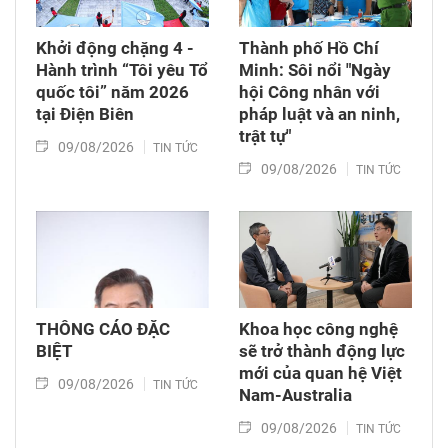
Khởi động chặng 4 -
Thành phố Hồ Chí
Hành trình “Tôi yêu Tổ
Minh: Sôi nổi "Ngày
quốc tôi” năm 2026
hội Công nhân với
tại Điện Biên
pháp luật và an ninh,
trật tự"
09/08/2026
TIN TỨC
09/08/2026
TIN TỨC
THÔNG CÁO ĐẶC
Khoa học công nghệ
BIỆT
sẽ trở thành động lực
mới của quan hệ Việt
09/08/2026
TIN TỨC
Nam-Australia
09/08/2026
TIN TỨC