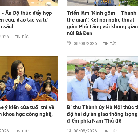
 - Ấn Độ thúc đẩy hợp
Triển lãm "Kinh gốm – Thanh
ên cứu, đào tạo và tư
thế gian": Kết nối nghệ thuật
h sách
gốm Phù Lãng với không gian
núi Bà Đen
2026
TIN TỨC
08/08/2026
TIN TỨC
 ý kiến của tuổi trẻ về
Bí thư Thành ủy Hà Nội thúc t
ển khoa học công nghệ,
độ hai dự án giao thông trọng
điểm phía Nam Thủ đô
2026
08/08/2026
TIN TỨC
TIN TỨC