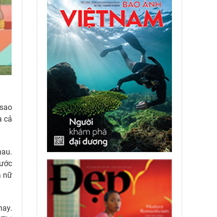
 sao
a cả
hau.
Bước
á nữ
nay.