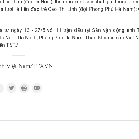
i Thị Thảo (đội Hà Nội I); thủ môn xuất sắc nhất giải thuộc Trần
 lưới là tiền đạo trẻ Cao Thị Linh (đội Phong Phú Hà Nam); 
T.
 từ ngày 13 - 27/5 với 11 trận đấu tại Sân vận động tỉnh 
à Nội I, Hà Nội II, Phong Phú Hà Nam, Than Khoáng sản Việt 
ên T&T./.
nh Việt Nam/TTXVN