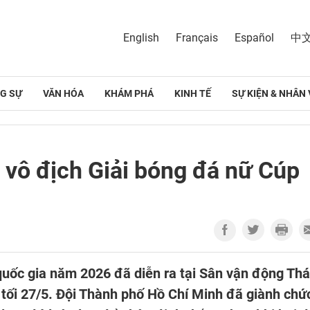
English
Français
Español
中
G SỰ
VĂN HÓA
KHÁM PHÁ
KINH TẾ
SỰ KIỆN & NHÂN 
vô địch Giải bóng đá nữ Cúp
quốc gia năm 2026 đã diễn ra tại Sân vận động Thá
 tối 27/5. Đội Thành phố Hồ Chí Minh đã giành chứ