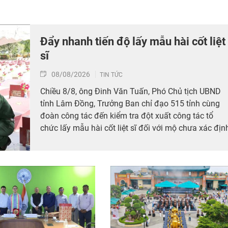
Đẩy nhanh tiến độ lấy mẫu hài cốt liệt
sĩ
08/08/2026
TIN TỨC
Chiều 8/8, ông Đinh Văn Tuấn, Phó Chủ tịch UBND
tỉnh Lâm Đồng, Trưởng Ban chỉ đạo 515 tỉnh cùng
đoàn công tác đến kiểm tra đột xuất công tác tổ
chức lấy mẫu hài cốt liệt sĩ đối với mộ chưa xác địn
được thông tin tại Nghĩa trang Liệt sĩ Bình Thuận (x
Hồng Sơn), đồng thời tặng quà cho cán bộ, chiến sĩ
tham gia công tác lấy mẫu tại đây.