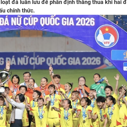
 loạt đá luân lưu để phân định thắng thua khi hai đ
ấu chính thức.