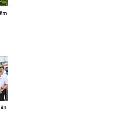
 âm
iến