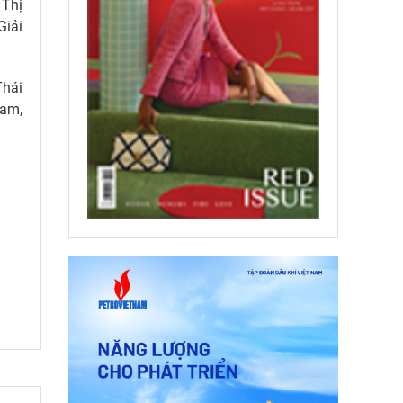
 Thị
Giải
Thái
Nam,