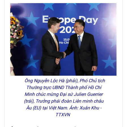
Ông Nguyễn Lộc Hà (phải), Phó Chủ tịch
Thường trực UBND Thành phố Hồ Chí
Minh chúc mừng Đại sứ Julien Guerrier
(trái), Trưởng phái đoàn Liên minh châu
Âu (EU) tại Việt Nam. Ảnh: Xuân Khu -
TTXVN