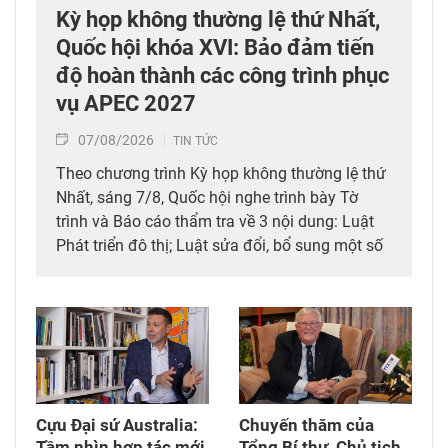
Kỳ họp không thường lệ thứ Nhất,
Quốc hội khóa XVI: Bảo đảm tiến
độ hoàn thành các công trình phục
vụ APEC 2027
07/08/2026
TIN TỨC
Theo chương trình Kỳ họp không thường lệ thứ
Nhất, sáng 7/8, Quốc hội nghe trình bày Tờ
trình và Báo cáo thẩm tra về 3 nội dung: Luật
Phát triển đô thị; Luật sửa đổi, bổ sung một số
điều của 10 luật có liên quan đến thủ tục hành
chính, điều kiện kinh doanh trong lĩnh vực nông
nghiệp và môi trường; Luật sửa đổi, bổ sung
một số điều của Luật Tần số vô tuyến điện,
Luật Viễn thông, Luật Giao dịch điện tử và Luật
Chuyển giao công nghệ. Sau đó, Quốc hội thảo
luận ở tổ về 3 dự án Luật trên.
Cựu Đại sứ Australia:
Chuyến thăm của
Tầm nhìn hợp tác mới
Tổng Bí thư, Chủ tịch