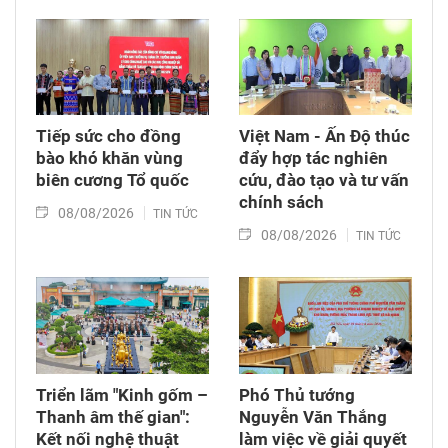
trang Liệt sĩ Bình Thuận (xã Hồng Sơn), đồng
thời tặng quà cho cán bộ, chiến sĩ tham gia
công tác lấy mẫu tại đây.
Tiếp sức cho đồng
Việt Nam - Ấn Độ thúc
bào khó khăn vùng
đẩy hợp tác nghiên
biên cương Tổ quốc
cứu, đào tạo và tư vấn
chính sách
08/08/2026
TIN TỨC
08/08/2026
TIN TỨC
Triển lãm "Kinh gốm –
Phó Thủ tướng
Thanh âm thế gian":
Nguyễn Văn Thắng
Kết nối nghệ thuật
làm việc về giải quyết