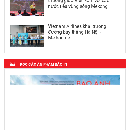
thương giữa Việt Nam với các
nước tiểu vùng sông Mekong
Vietnam Airlines khai trương
đường bay thẳng Hà Nội -
Melbourne
ĐỌC CÁC ẤN PHẨM BÁO IN