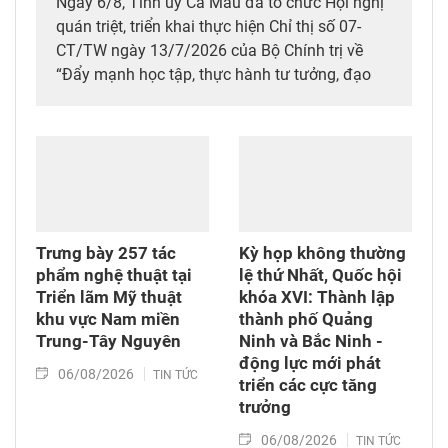
Ngày 6/8, Tỉnh ủy Cà Mau đã tổ chức Hội nghị
quán triệt, triển khai thực hiện Chỉ thị số 07-
CT/TW ngày 13/7/2026 của Bộ Chính trị về
“Đẩy mạnh học tập, thực hành tư tưởng, đạo
đức, phương pháp, phong cách Hồ Chí Minh
trong giai đoạn phát triển mới” và chuyên đề
của tỉnh giai đoạn 2026-2030 với chủ đề “Khát
vọng phát triển đất nước phồn vinh, hạnh
phúc”.
Trưng bày 257 tác
Kỳ họp không thường
phẩm nghệ thuật tại
lệ thứ Nhất, Quốc hội
Triển lãm Mỹ thuật
khóa XVI: Thành lập
khu vực Nam miền
thành phố Quảng
Trung-Tây Nguyên
Ninh và Bắc Ninh -
động lực mới phát
06/08/2026
TIN TỨC
triển các cực tăng
trưởng
06/08/2026
TIN TỨC